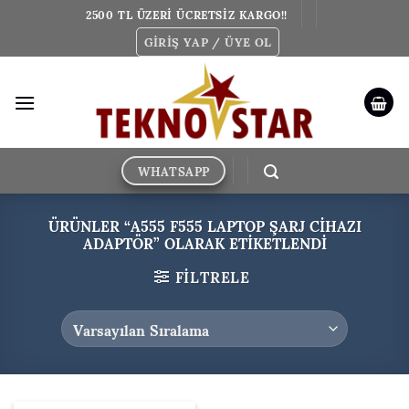
İçeriğe
2500 TL ÜZERİ ÜCRETSİZ KARGO!!
atla
GIRIŞ YAP / ÜYE OL
WHATSAPP
ÜRÜNLER “A555 F555 LAPTOP ŞARJ CIHAZI
ADAPTÖR” OLARAK ETIKETLENDI
FILTRELE