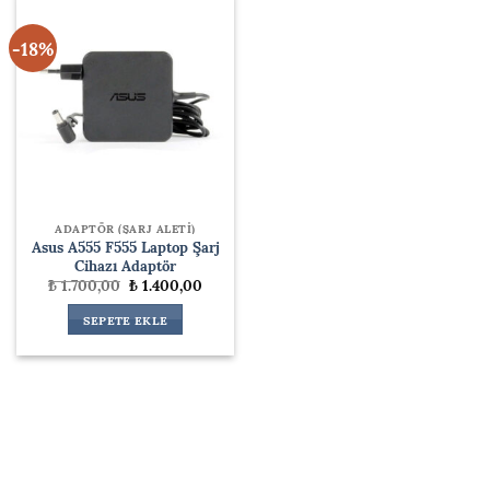
-18%
ADAPTÖR (ŞARJ ALETİ)
Asus A555 F555 Laptop Şarj
Cihazı Adaptör
Orijinal
Şu
₺
1.700,00
₺
1.400,00
fiyat:
andaki
₺ 1.700,00.
fiyat:
SEPETE EKLE
₺ 1.400,00.