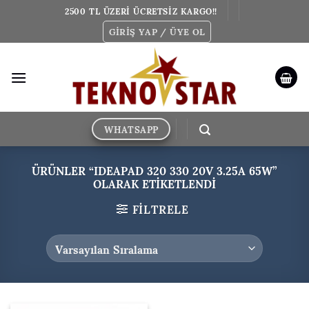
İçeriğe
2500 TL ÜZERİ ÜCRETSİZ KARGO!!
atla
GIRIŞ YAP / ÜYE OL
WHATSAPP
ÜRÜNLER “IDEAPAD 320 330 20V 3.25A 65W”
OLARAK ETIKETLENDI
FILTRELE