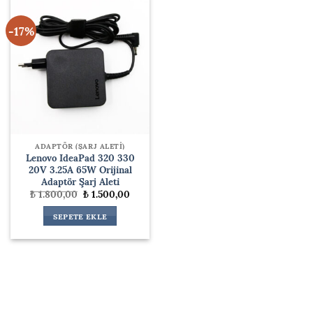
-17%
ADAPTÖR (ŞARJ ALETİ)
Lenovo IdeaPad 320 330
20V 3.25A 65W Orijinal
Adaptör Şarj Aleti
Orijinal
Şu
₺
1.800,00
₺
1.500,00
fiyat:
andaki
₺ 1.800,00.
fiyat:
SEPETE EKLE
₺ 1.500,00.