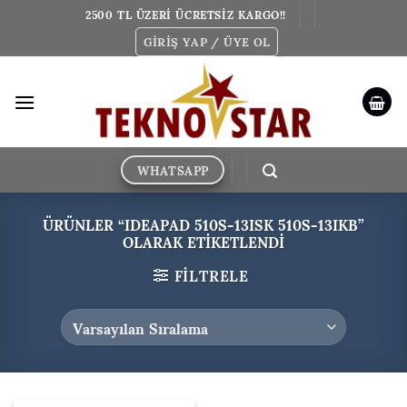
İçeriğe
2500 TL ÜZERİ ÜCRETSİZ KARGO!!
atla
GIRIŞ YAP / ÜYE OL
WHATSAPP
ÜRÜNLER “IDEAPAD 510S-13ISK 510S-13IKB”
OLARAK ETIKETLENDI
FILTRELE