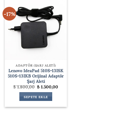
-17%
ADAPTÖR (ŞARJ ALETİ)
Lenovo IdeaPad 510S-13ISK
510S-13IKB Orijinal Adaptör
Şarj Aleti
Orijinal
Şu
₺
1.800,00
₺
1.500,00
fiyat:
andaki
₺ 1.800,00.
fiyat:
SEPETE EKLE
₺ 1.500,00.