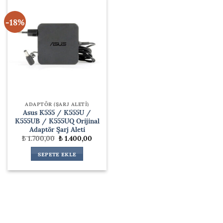
-18%
ADAPTÖR (ŞARJ ALETİ)
Asus K555 / K555U /
K555UB / K555UQ Orijinal
Adaptör Şarj Aleti
Orijinal
Şu
₺
1.700,00
₺
1.400,00
fiyat:
andaki
₺ 1.700,00.
fiyat:
SEPETE EKLE
₺ 1.400,00.