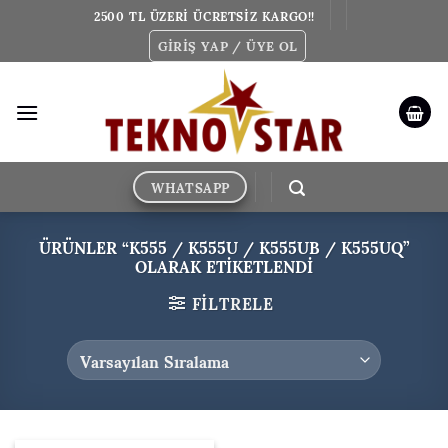
İçeriğe
2500 TL ÜZERİ ÜCRETSİZ KARGO!!
atla
GIRIŞ YAP / ÜYE OL
WHATSAPP
ÜRÜNLER “K555 / K555U / K555UB / K555UQ”
OLARAK ETIKETLENDI
FILTRELE