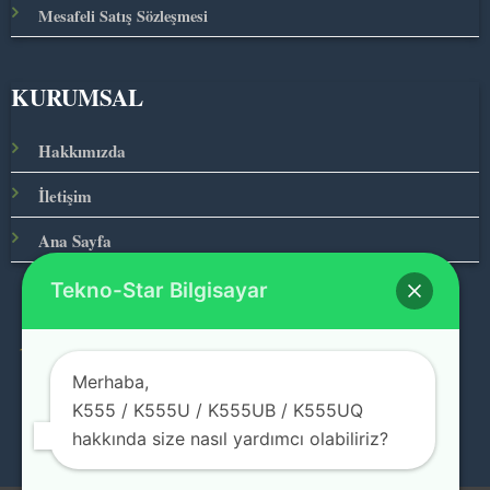
Mesafeli Satış Sözleşmesi
KURUMSAL
Hakkımızda
İletişim
Ana Sayfa
Tekno-Star Bilgisayar
© 2026 Teknolojinin Starı
Merhaba,
K555 / K555U / K555UB / K555UQ
hakkında size nasıl yardımcı olabiliriz?