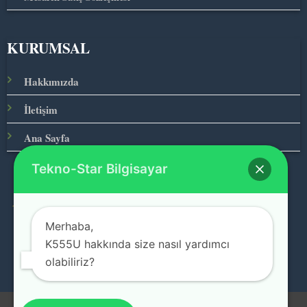
KURUMSAL
Hakkımızda
İletişim
Ana Sayfa
Tekno-Star Bilgisayar
© 2026 Teknolojinin Starı
Merhaba,
K555U hakkında size nasıl yardımcı
olabiliriz?