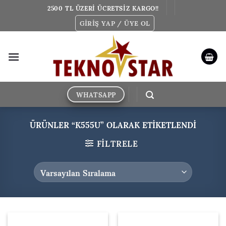
İçeriğe
2500 TL ÜZERİ ÜCRETSİZ KARGO!!
atla
GIRIŞ YAP / ÜYE OL
WHATSAPP
ÜRÜNLER “K555U” OLARAK ETIKETLENDI
FILTRELE