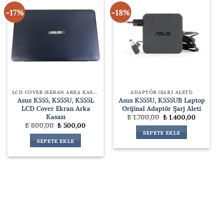
-17%
-18%
LCD COVER (EKRAN ARKA KASA )
ADAPTÖR (ŞARJ ALETİ)
Asus K555, K555U, K555L
Asus K555U, K555UB Laptop
LCD Cover Ekran Arka
Orijinal Adaptör Şarj Aleti
Kasası
Orijinal
Şu
₺
1.700,00
₺
1.400,00
fiyat:
andaki
Orijinal
Şu
₺
600,00
₺
500,00
₺ 1.700,00.
fiyat:
fiyat:
andaki
SEPETE EKLE
₺ 1.400
₺ 600,00.
fiyat:
SEPETE EKLE
₺ 500,00.