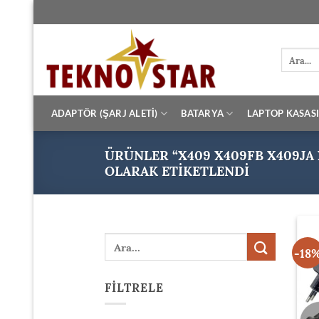
İçeriğe
atla
Ara:
ADAPTÖR (ŞARJ ALETİ)
BATARYA
LAPTOP KASAS
ÜRÜNLER “X409 X409FB X409JA
OLARAK ETIKETLENDI
Ara:
-18
FILTRELE