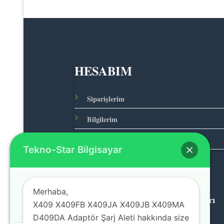
HESABIM
Siparişlerim
Bilgilerim
Adreslerim
Tekno-Star Bilgisayar
Merhaba,
© 2026 Teknolojinin Starı
X409 X409FB X409JA X409JB X409MA
D409DA Adaptör Şarj Aleti hakkında size