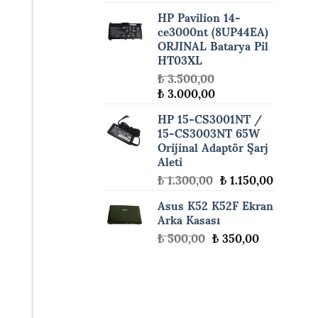
fiyat:
andaki
HP Pavilion 14-
₺ 1.300,00.
fiyat:
ce3000nt (8UP44EA)
₺ 1.150,
ORJINAL Batarya Pil
HT03XL
₺
3.500,00
Orijinal
Şu
₺
3.000,00
fiyat:
andaki
HP 15-CS3001NT /
₺ 3.500,00.
fiyat:
15-CS3003NT 65W
₺ 3.000,00.
Orijinal Adaptör Şarj
Aleti
Orijinal
Şu
₺
1.300,00
₺
1.150,00
fiyat:
andaki
Asus K52 K52F Ekran
₺ 1.300,00.
fiyat:
Arka Kasası
₺ 1.150,
Orijinal
Şu
₺
500,00
₺
350,00
fiyat:
andaki
₺ 500,00.
fiyat:
₺ 350,00.