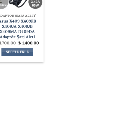
ADAPTÖR (ŞARJ ALETİ)
Asus X409 X409FB
X409JA X409JB
X409MA D409DA
Adaptör Şarj Aleti
Orijinal
Şu
1.700,00
₺
1.400,00
fiyat:
andaki
₺ 1.700,00.
fiyat:
SEPETE EKLE
₺ 1.400,00.