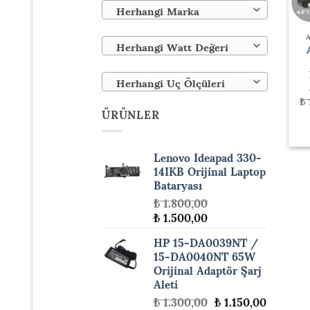
Herhangi Marka
Herhangi Watt Değeri
Herhangi Uç Ölçüleri
₺
ÜRÜNLER
Lenovo Ideapad 330-
14IKB Orijinal Laptop
Bataryası
₺
1.800,00
Orijinal
Şu
₺
1.500,00
fiyat:
andaki
HP 15-DA0039NT /
₺ 1.800,00.
fiyat:
15-DA0040NT 65W
₺ 1.500,00.
Orijinal Adaptör Şarj
Aleti
Orijinal
Şu
₺
1.300,00
₺
1.150,00