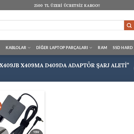
2500 TL ÜZERİ ÜCRETSİZ KARGO!!
I
KABLOLAR
DİĞER LAPTOP PARÇALARI
RAM
SSD HARD 
 X409JB X409MA D409DA ADAPTÖR ŞARJ ALETI”
%