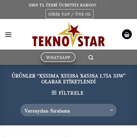
İçeriğe
2500 TL ÜZERİ ÜCRETSİZ KARGO!!
atla
GIRIŞ YAP / ÜYE OL
WHATSAPP
ÜRÜNLER “X553MA X553SA X453SA 1.75A 33W”
OLARAK ETIKETLENDI
FILTRELE