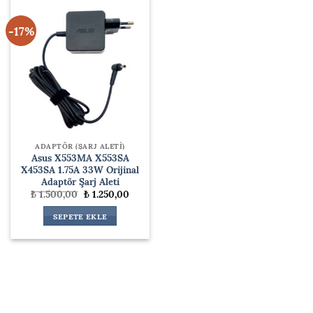
-17%
ADAPTÖR (ŞARJ ALETİ)
Asus X553MA X553SA
X453SA 1.75A 33W Orijinal
Adaptör Şarj Aleti
Orijinal
Şu
₺
1.500,00
₺
1.250,00
fiyat:
andaki
₺ 1.500,00.
fiyat:
SEPETE EKLE
₺ 1.250,00.