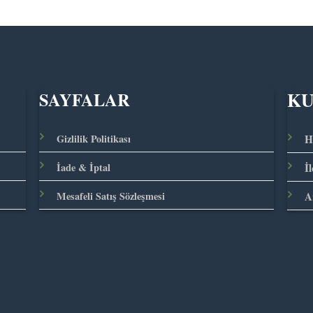
K
SAYFALAR
Gizlilik Politikası
H
İade & İptal
İ
Mesafeli Satış Sözleşmesi
A