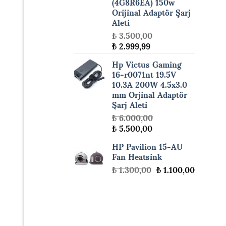
(4G8R6EA) 150w
Orijinal Adaptör Şarj
Aleti
₺
3.500,00
Orijinal
Şu
₺
2.999,99
fiyat:
andaki
Hp Victus Gaming
₺ 3.500,00.
fiyat:
16-r0071nt 19.5V
₺ 2.999,99.
10.3A 200W 4.5x3.0
mm Orjinal Adaptör
Şarj Aleti
₺
6.000,00
Orijinal
Şu
₺
5.500,00
fiyat:
andaki
HP Pavilion 15-AU
₺ 6.000,00.
fiyat:
Fan Heatsink
₺ 5.500,00.
Orijinal
Şu
₺
1.300,00
₺
1.100,00
fiyat:
andaki
₺ 1.300,00.
fiyat:
₺ 1.100,