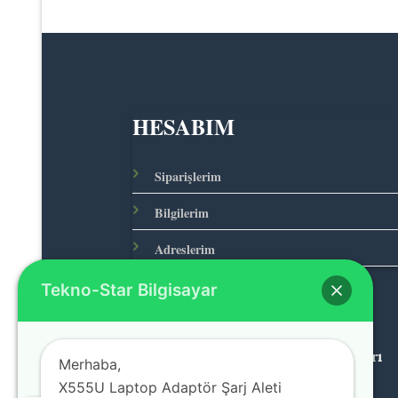
HESABIM
Siparişlerim
Bilgilerim
Adreslerim
Tekno-Star Bilgisayar
© 2026 Teknolojinin Starı
Merhaba,
X555U Laptop Adaptör Şarj Aleti