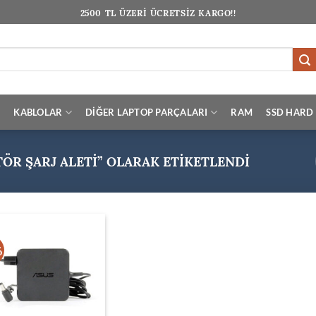
2500 TL ÜZERİ ÜCRETSİZ KARGO!!
I
KABLOLAR
DİĞER LAPTOP PARÇALARI
RAM
SSD HARD 
ÖR ŞARJ ALETI” OLARAK ETIKETLENDI
%