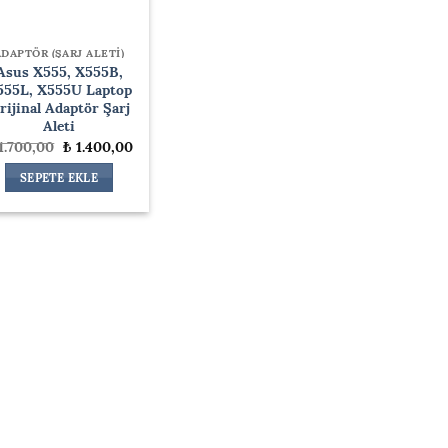
ADAPTÖR (ŞARJ ALETİ)
Asus X555, X555B,
555L, X555U Laptop
rijinal Adaptör Şarj
Aleti
Orijinal
Şu
1.700,00
₺
1.400,00
fiyat:
andaki
₺ 1.700,00.
fiyat:
SEPETE EKLE
₺ 1.400,00.