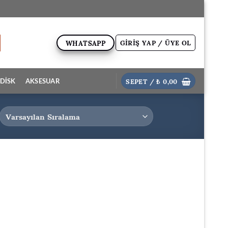
GIRIŞ YAP / ÜYE OL
WHATSAPP
SEPET /
₺
0,00
DİSK
AKSESUAR