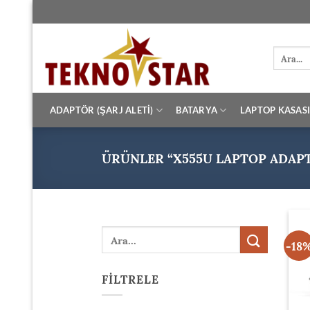
İçeriğe
atla
Ara:
ADAPTÖR (ŞARJ ALETİ)
BATARYA
LAPTOP KASAS
ÜRÜNLER “X555U LAPTOP ADAPT
Ara:
-18
FILTRELE