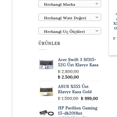
Herhangi Marka
Herhangi Watt Değeri
X
O
Herhangi Uç Ölçüleri
₺
ÜRÜNLER
Acer Swift 3 Sf315-
52G Üst Klavye Kasa
₺
2.800,00
Orijinal
Şu
₺
2.500,00
fiyat:
andaki
ASUS X555 Üst
₺ 2.800,00.
fiyat:
Klavye Kasa Gold
₺ 2.500,00.
Orijinal
Şu
₺
1.500,00
₺
999,00
fiyat:
andaki
HP Pavilion Gaming
₺ 1.500,00.
fiyat:
15-dk2018nt
₺ 999,00.