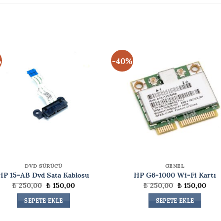
%
-40%
DVD SÜRÜCÜ
GENEL
HP 15-AB Dvd Sata Kablosu
HP G6-1000 Wi-Fi Kartı
Orijinal
Şu
Orijinal
Şu
₺
250,00
₺
150,00
₺
250,00
₺
150,00
fiyat:
andaki
fiyat:
anda
₺ 250,00.
fiyat:
₺ 250,00.
fiyat
SEPETE EKLE
SEPETE EKLE
₺ 150,00.
₺ 15