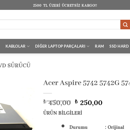
2500 TL ÜZERİ ÜCRETSİZ KARGO!!
I
KABLOLAR
DİĞER LAPTOP PARÇALARI
RAM
SSD HARD 
VD SÜRÜCÜ
Acer Aspire 5742 5742G 57
Orijinal
Şu
450,00
250,00
₺
₺
fiyat:
andaki
₺ 450,00.
fiyat:
ÜRÜN BİLGİLERİ
₺ 250,00
Durumu : Orijinal