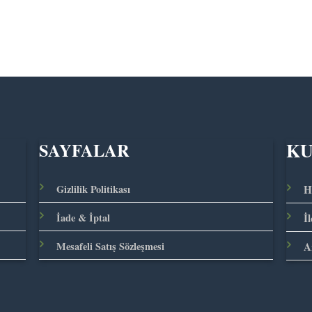
K
SAYFALAR
Gizlilik Politikası
H
İade & İptal
İ
Mesafeli Satış Sözleşmesi
A