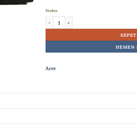
Stokta
Acer Aspire 5742 5742G 5742Z Dvd Sürücü Ya
SEPET
HEMEN 
Acer