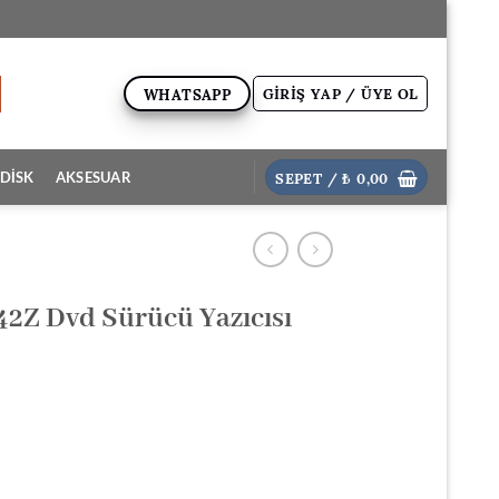
GIRIŞ YAP / ÜYE OL
WHATSAPP
SEPET /
₺
0,00
DİSK
AKSESUAR
42Z Dvd Sürücü Yazıcısı
.