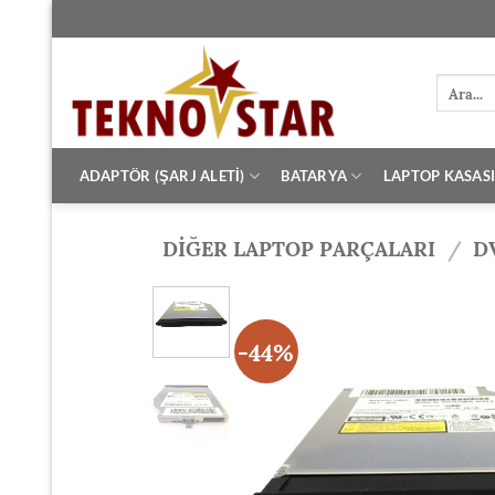
İçeriğe
atla
Ara:
ADAPTÖR (ŞARJ ALETİ)
BATARYA
LAPTOP KASAS
DİĞER LAPTOP PARÇALARI
/
D
-44%