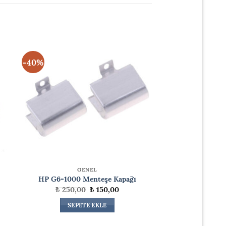
-40%
GENEL
HP G6-1000 Menteşe Kapağı
Orijinal
Şu
₺
250,00
₺
150,00
ki
fiyat:
andaki
:
₺ 250,00.
fiyat:
SEPETE EKLE
0,00.
₺ 150,00.