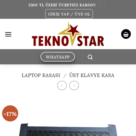
İçeriğe
2500 TL ÜZERİ ÜCRETSİZ KARGO!!
atla
GIRIŞ YAP / ÜYE OL
WHATSAPP
LAPTOP KASASI
/
ÜST KLAVYE KASA
-17%