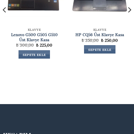
KLAVYE
KLAVYE
Lenovo G500 G505 G510
HP CQ56 Üst Klavye Kasa
Üst Klavye Kasa
Orijinal
Şu
₺
350,00
₺
250,00
fiyat:
andaki
Orijinal
Şu
₺
300,00
₺
225,00
₺ 350,00.
fiyat:
fiyat:
andaki
SEPETE EKLE
₺ 250,00
₺ 300,00.
fiyat:
SEPETE EKLE
0.
₺ 225,00.