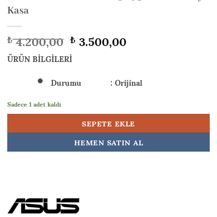
Kasa
Orijinal
Şu
4.200,00
3.500,00
₺
₺
fiyat:
andaki
₺ 4.200,00.
fiyat:
ÜRÜN BİLGİLERİ
₺ 3.500,00.
Durumu : Orijinal
Sadece 1 adet kaldı
SEPETE EKLE
HEMEN SATIN AL