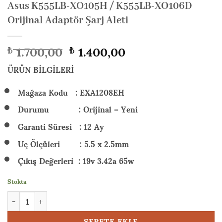
Asus K555LB-XO105H / K555LB-XO106D
Orijinal Adaptör Şarj Aleti
Orijinal
Şu
1.700,00
1.400,00
₺
₺
fiyat:
andaki
₺ 1.700,00.
fiyat:
ÜRÜN BİLGİLERİ
₺ 1.400,00.
Mağaza Kodu : EXA1208EH
Durumu : Orijinal – Yeni
Garanti Süresi : 12 Ay
Uç Ölçüleri : 5.5 x 2.5mm
Çıkış Değerleri : 19v 3.42a 65w
Stokta
Asus K555LB-XO105H / K555LB-XO106D Orijinal Adaptör Şarj A
SEPETE EKLE