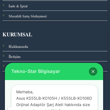
İade & İptal
Mesafeli Satış Sözleşmesi
KURUMSAL
Hakkımızda
İletişim
Ana Sayfa
Tekno-Star Bilgisayar
Merhaba,
© 2026 Teknolojinin Starı
Asus K555LB-XO105H / K555LB-XO106D
Orijinal Adaptör Şarj Aleti hakkında size