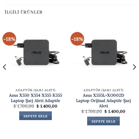
İLGILI ÜRÜNLER
-18%
-18%
ADAPTÖR (ŞARJ ALETİ)
ADAPTÖR (ŞARJ ALETİ)
Asus X550 X554 X555 K555
Asus X555L-XO002D
Laptop Şarj Aleti Adaptör
Laptop Orijinal Adaptör Şarj
Aleti
Orijinal
Şu
₺
1.700,00
₺
1.400,00
fiyat:
andaki
Orijinal
Şu
₺
1.700,00
₺
1.400,00
₺ 1.700,00.
fiyat:
ki
fiyat:
andaki
SEPETE EKLE
₺ 1.400,00.
₺ 1.700,00.
fiyat:
SEPETE EKLE
00,00.
₺ 1.400