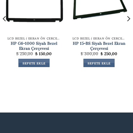
LCD BEZEL ( EKRAN ÖN ÇERÇEVE )
LCD BEZEL ( EKRAN ÖN ÇERÇEVE )
HP G6-1000 Siyah Bezel
HP 15-BS Siyah Bezel Ekran
Ekran Çerçevesi
Çerçevesi
Orijinal
Şu
Orijinal
Şu
₺
250,00
₺
150,00
₺
300,00
₺
250,00
fiyat:
andaki
fiyat:
andaki
₺ 250,00.
fiyat:
₺ 300,00.
fiyat:
SEPETE EKLE
SEPETE EKLE
₺ 150,00.
₺ 250,00