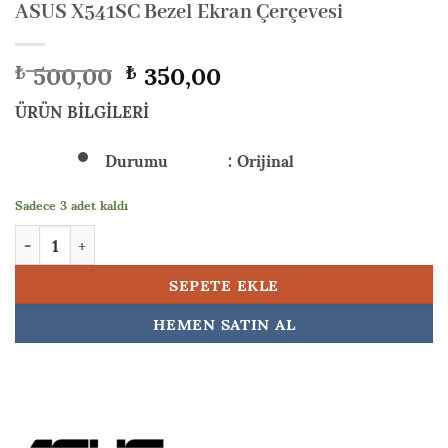
ASUS X541SC Bezel Ekran Çerçevesi
Orijinal
Şu
500,00
350,00
₺
₺
fiyat:
andaki
₺ 500,00.
fiyat:
ÜRÜN BİLGİLERİ
₺ 350,00.
Durumu : Orijinal
Sadece 3 adet kaldı
ASUS X541SC Bezel Ekran Çerçevesi adet
SEPETE EKLE
HEMEN SATIN AL