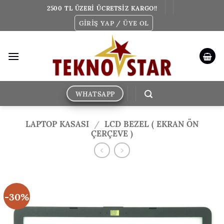
İçeriğe
2500 TL ÜZERİ ÜCRETSİZ KARGO!!
atla
GIRIŞ YAP / ÜYE OL
WHATSAPP
LAPTOP KASASI
/
LCD BEZEL ( EKRAN ÖN
ÇERÇEVE )
-30%