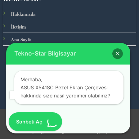
Hakkımızda
İletişim
Ana Sayfa
Tekno-Star Bilgisayar
© 2026 Teknolojinin Starı
Merhaba,
ASUS X541SC Bezel Ekran Çerçevesi
hakkında size nasıl yardımcı olabiliriz?
Visa
MasterCard
American
Atm
Bank
Sohbeti Aç
Express
Transfer
Copyright 2026 ©
Tekno-Star Bilgisayar