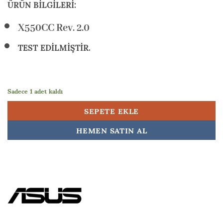
₺ 5.000,00.
fiyat:
ÜRÜN BİLGİLERİ:
₺ 2.750,00.
X550CC Rev. 2.0
TEST EDİLMİŞTİR.
Sadece 1 adet kaldı
SEPETE EKLE
HEMEN SATIN AL