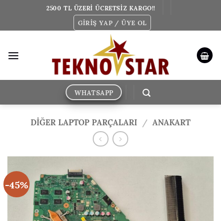
İçeriğe
2500 TL ÜZERİ ÜCRETSİZ KARGO!!
atla
GIRIŞ YAP / ÜYE OL
WHATSAPP
DİĞER LAPTOP PARÇALARI
/
ANAKART
-45%