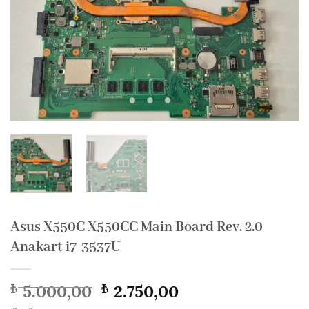
Asus X550C X550CC Main Board Rev. 2.0
Anakart i7-3537U
Orijinal
Şu
5.000,00
2.750,00
₺
₺
fiyat:
andaki