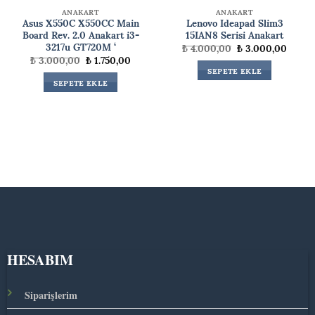
ANAKART
ANAKART
Asus X550C X550CC Main
Lenovo Ideapad Slim3
Board Rev. 2.0 Anakart i3-
15IAN8 Serisi Anakart
3217u GT720M ‘
Orijinal
Şu
₺
4.000,00
₺
3.000,00
aki
fiyat:
andak
Orijinal
Şu
₺
3.000,00
₺
1.750,00
:
₺ 4.000,00.
fiyat:
fiyat:
andaki
SEPETE EKLE
000,00.
₺ 3.00
₺ 3.000,00.
fiyat:
SEPETE EKLE
₺ 1.750,00.
HESABIM
Siparişlerim