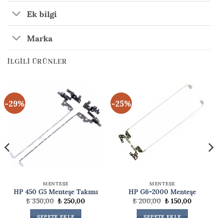
Ek bilgi
Marka
İLGILI ÜRÜNLER
-29%
-25%
MENTEŞE
MENTEŞE
HP 450 G5 Menteşe Takımı
HP G6-2000 Menteşe
Orijinal
Şu
Orijinal
Şu
₺
350,00
₺
250,00
₺
200,00
₺
150,00
fiyat:
andaki
fiyat:
andaki
₺ 350,00.
fiyat:
₺ 200,00.
fiyat:
SEPETE EKLE
SEPETE EKLE