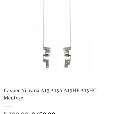
Casper Nirvana A15 A15A A15HE A15HC
Menteşe
Orijinal
Şu
200,00
150,00
₺
₺