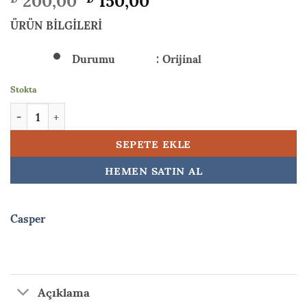
fiyat:
andaki
₺ 200,00.
fiyat:
ÜRÜN BİLGİLERİ
₺ 150,00.
Durumu : Orijinal
Stokta
Casper Nirvana A15 A15A A15HE A15HC Menteşe adet
SEPETE EKLE
HEMEN SATIN AL
Casper
Açıklama