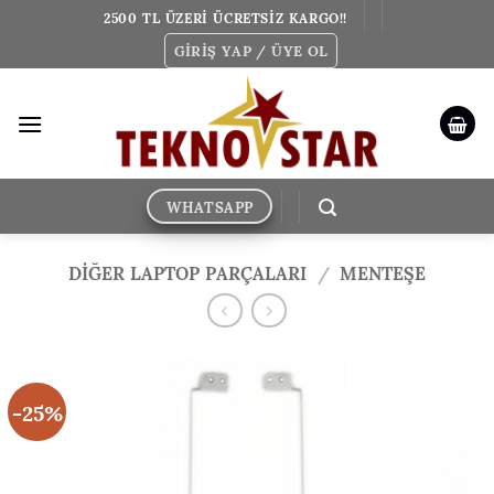
İçeriğe
2500 TL ÜZERİ ÜCRETSİZ KARGO!!
atla
GIRIŞ YAP / ÜYE OL
WHATSAPP
DİĞER LAPTOP PARÇALARI
/
MENTEŞE
-25%