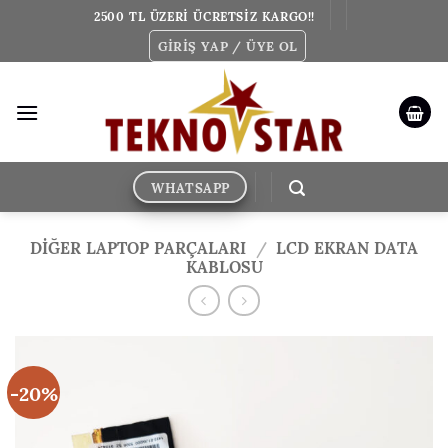
İçeriğe
2500 TL ÜZERİ ÜCRETSİZ KARGO!!
atla
GIRIŞ YAP / ÜYE OL
WHATSAPP
DİĞER LAPTOP PARÇALARI
/
LCD EKRAN DATA
KABLOSU
-20%