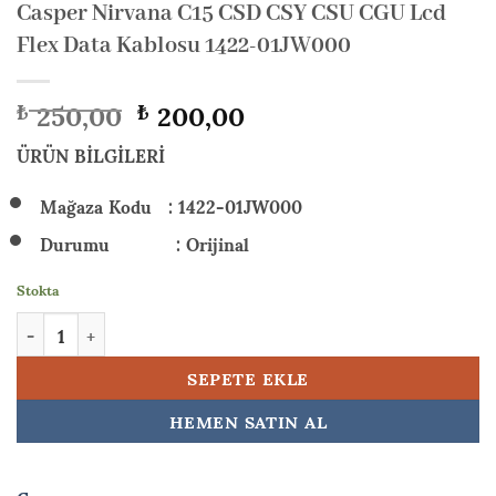
Casper Nirvana C15 CSD CSY CSU CGU Lcd
Flex Data Kablosu 1422-01JW000
Orijinal
Şu
250,00
200,00
₺
₺
fiyat:
andaki
₺ 250,00.
fiyat:
ÜRÜN BİLGİLERİ
₺ 200,00.
Mağaza Kodu : 1422-01JW000
Durumu : Orijinal
Stokta
Casper Nirvana C15 CSD CSY CSU CGU Lcd Flex Data Kablosu 
SEPETE EKLE
HEMEN SATIN AL