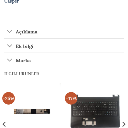
Casper
Açıklama
Ek bilgi
Marka
İLGILI ÜRÜNLER
-25%
-17%