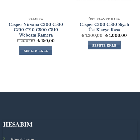
KAMERA
ÜST KLAVYE KASA
Casper Nirvana C300 C500
Casper C300 C500 Siyah
C700 C710 C800 C810
Üst Klavye Kasa
Webcam Kamera
Orijinal
Şu
₺
1.200,00
₺
1.000,00
fiyat:
andaki
Orijinal
Şu
₺
200,00
₺
150,00
₺ 1.200,00.
fiyat:
fiyat:
andaki
SEPETE EKLE
₺ 1.00
₺ 200,00.
fiyat:
SEPETE EKLE
.
₺ 150,00.
HESABIM
Siparişlerim