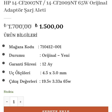
HP 14-CF2007NT / 14-CF2009NT 65W Orijinal
Adaptör Şarj Aleti
Orijinal
Şu
1.700,00
1.500,00
₺
₺
fiyat:
andaki
₺ 1.700,00.
fiyat:
ÜRÜN BİLGİLERİ
₺ 1.500,00.
Mağaza Kodu : 710412-001
Durumu : Orijinal – Yeni
Garanti Süresi : 12 Ay
Uç Ölçüleri : 4.5 x 3.0 mm
Çıkış Değerleri : 19.5v 3.33a 65w
Stokta
HP 14-CF2007NT / 14-CF2009NT 65W Orijinal Adaptör Şarj Alet
SEPETE EKLE