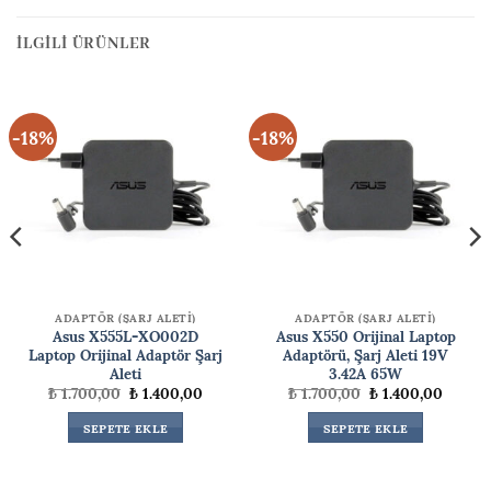
İLGILI ÜRÜNLER
-18%
-18%
ADAPTÖR (ŞARJ ALETİ)
ADAPTÖR (ŞARJ ALETİ)
Asus X555L-XO002D
Asus X550 Orijinal Laptop
Laptop Orijinal Adaptör Şarj
Adaptörü, Şarj Aleti 19V
Aleti
3.42A 65W
Orijinal
Şu
Orijinal
Şu
₺
1.700,00
₺
1.400,00
₺
1.700,00
₺
1.400,00
ki
fiyat:
andaki
fiyat:
andaki
₺ 1.700,00.
fiyat:
₺ 1.700,00.
fiyat:
SEPETE EKLE
SEPETE EKLE
00,00.
₺ 1.400,00.
₺ 1.400