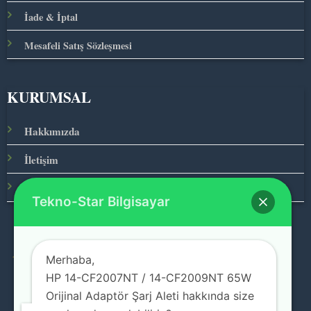
İade & İptal
Mesafeli Satış Sözleşmesi
KURUMSAL
Hakkımızda
İletişim
Ana Sayfa
Tekno-Star Bilgisayar
Merhaba,
© 2026 Teknolojinin Starı
HP 14-CF2007NT / 14-CF2009NT 65W
Orijinal Adaptör Şarj Aleti hakkında size