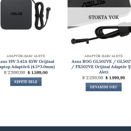
STOKTA YOK
ADAPTÖR (ŞARJ ALETİ)
ADAPTÖR (ŞARJ ALETİ)
sus 19V 3.42A 65W Orijinal
Asus ROG GL502VE / GL502
aptop Adaptörü (4.5*3.0mm)
/ FX502VE Orijinal Adaptör Ş
Aleti
Orijinal
Şu
₺
2.500,00
₺
1.599,00
fiyat:
andaki
Orijinal
Şu
₺
2.250,00
₺
1.999,99
₺ 2.500,00.
fiyat:
fiyat:
an
SEPETE EKLE
₺ 1.599,00.
₺ 2.250,00.
fiy
DEVAMINI OKU
₺ 1