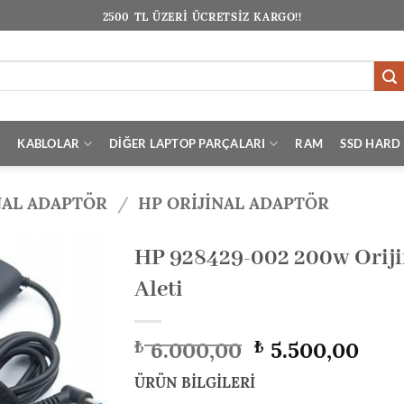
2500 TL ÜZERİ ÜCRETSİZ KARGO!!
I
KABLOLAR
DİĞER LAPTOP PARÇALARI
RAM
SSD HARD 
NAL ADAPTÖR
/
HP ORIJINAL ADAPTÖR
HP 928429-002 200w Oriji
Aleti
Orijinal
Şu
6.000,00
5.500,00
₺
₺
fiyat:
anda
₺ 6.000,00.
fiyat
ÜRÜN BİLGİLERİ