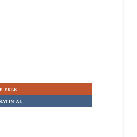
500,00.
ü Şarj Aleti adet
E EKLE
SATIN AL