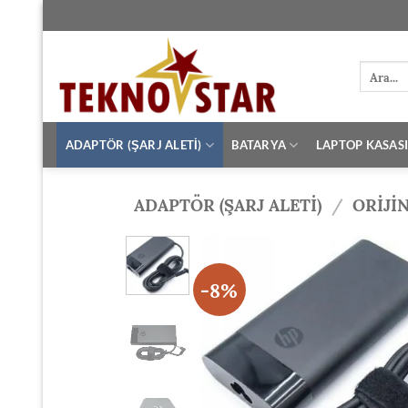
İçeriğe
atla
Ara:
ADAPTÖR (ŞARJ ALETİ)
BATARYA
LAPTOP KASAS
ADAPTÖR (ŞARJ ALETİ)
/
ORIJI
-8%