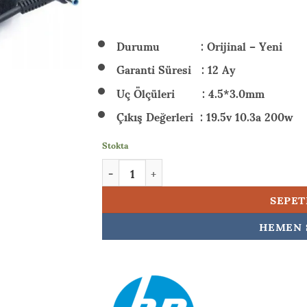
₺ 5.
Durumu : Orijinal – Yeni
Garanti Süresi : 12 Ay
Uç Ölçüleri : 4.5*3.0mm
Çıkış Değerleri : 19.5v 10.3a 200w
Stokta
HP 928429-002 200w Orijinal Laptop Adaptör
SEPET
HEMEN 