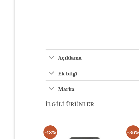
Açıklama
Ek bilgi
Marka
İLGILI ÜRÜNLER
-18%
-36