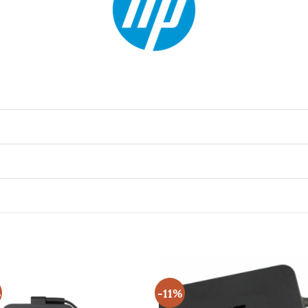
%
-11%