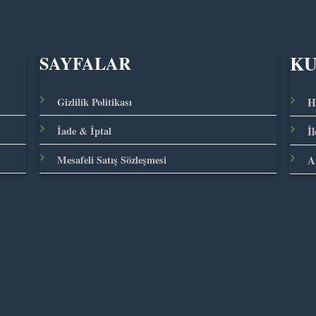
K
SAYFALAR
Gizlilik Politikası
H
İade & İptal
İ
Mesafeli Satış Sözleşmesi
A