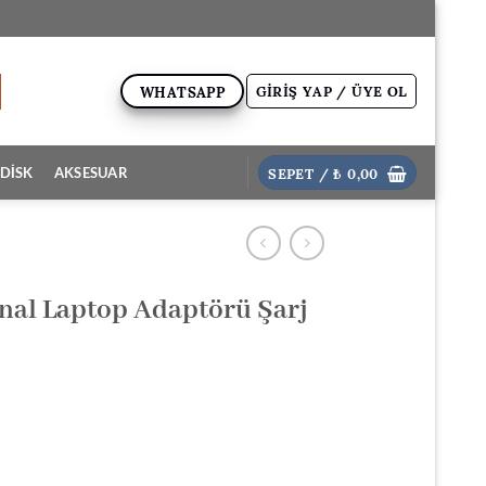
GIRIŞ YAP / ÜYE OL
WHATSAPP
SEPET /
₺
0,00
DİSK
AKSESUAR
nal Laptop Adaptörü Şarj
ki
: