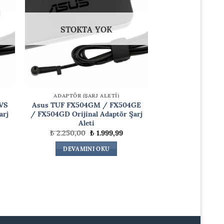
STOKTA YOK
ADAPTÖR (ŞARJ ALETİ)
VS
Asus TUF FX504GM / FX504GE
arj
/ FX504GD Orijinal Adaptör Şarj
Aleti
Orijinal
Şu
₺
2.250,00
₺
1.999,99
daki
fiyat:
andaki
at:
₺ 2.250,00.
fiyat:
DEVAMINI OKU
.999,99.
₺ 1.999,99.