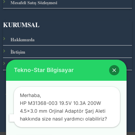
Mesafeli Satış Sözleşmesi
KURUMSAL
Hakkımızda
İletişim
Ana Sayfa
Tekno-Star Bilgisayar
Merhaba,
© 2026 Teknolojinin Starı
HP M31368-003 19.5V 10.3A 200W
4.5×3.0 mm Orjinal Adaptör Şarj Aleti
hakkında size nasıl yardımcı olabiliriz?