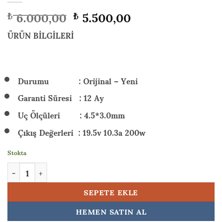
Orijinal
Şu
6.000,00
5.500,00
₺
₺
fiyat:
andaki
₺ 6.000,00.
fiyat:
ÜRÜN BİLGİLERİ
₺ 5.500,00.
Durumu : Orijinal – Yeni
Garanti Süresi : 12 Ay
Uç Ölçüleri : 4.5*3.0mm
Çıkış Değerleri : 19.5v 10.3a 200w
Stokta
HP M31368-003 19.5V 10.3A 200W 4.5x3.0 mm Orjinal Adaptör Şa
SEPETE EKLE
HEMEN SATIN AL