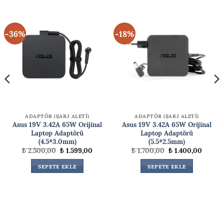
-36%
-18%
ADAPTÖR (ŞARJ ALETİ)
ADAPTÖR (ŞARJ ALETİ)
Asus 19V 3.42A 65W Orijinal
Asus 19V 3.42A 65W Orijinal
Laptop Adaptörü
Laptop Adaptörü
(4.5*3.0mm)
(5.5*2.5mm)
Orijinal
Şu
Orijinal
Şu
₺
2.500,00
₺
1.599,00
₺
1.700,00
₺
1.400,00
ki
fiyat:
andaki
fiyat:
andaki
₺ 2.500,00.
fiyat:
₺ 1.700,00.
fiyat:
SEPETE EKLE
SEPETE EKLE
00,00.
₺ 1.599,00.
₺ 1.400