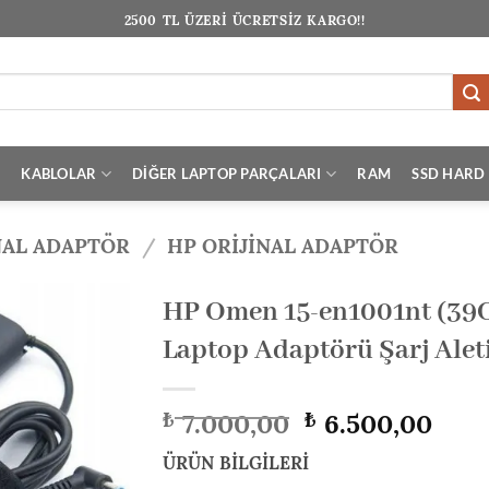
2500 TL ÜZERİ ÜCRETSİZ KARGO!!
I
KABLOLAR
DİĞER LAPTOP PARÇALARI
RAM
SSD HARD 
NAL ADAPTÖR
/
HP ORIJINAL ADAPTÖR
HP Omen 15-en1001nt (39C
Laptop Adaptörü Şarj Alet
Orijinal
Şu
7.000,00
6.500,00
₺
₺
fiyat:
anda
₺ 7.000,00.
fiyat
ÜRÜN BİLGİLERİ