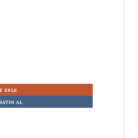
500,00.
l Laptop Adaptörü Şarj Aleti adet
E EKLE
SATIN AL