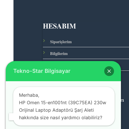
HESABIM
Siparişlerim
Bilgilerim
Adreslerim
Tekno-Star Bilgisayar
Merhaba,
© 2026 Teknolojinin Starı
HP Omen 15-en1001nt (39C75EA) 230w
Orijinal Laptop Adaptörü Şarj Aleti
hakkında size nasıl yardımcı olabiliriz?