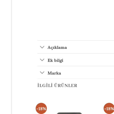
Açıklama
Ek bilgi
Marka
İLGILI ÜRÜNLER
-18%
-18%