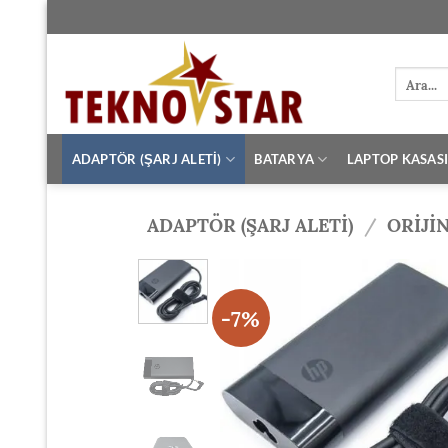
İçeriğe
atla
Ara:
ADAPTÖR (ŞARJ ALETİ)
BATARYA
LAPTOP KASAS
ADAPTÖR (ŞARJ ALETİ)
/
ORIJI
-7%