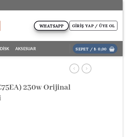
GIRIŞ YAP / ÜYE OL
WHATSAPP
SEPET /
₺
0,00
DİSK
AKSESUAR
75EA) 230w Orijinal
i
ki
: