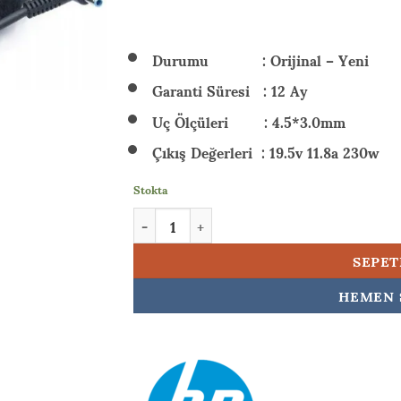
₺ 6.
Durumu : Orijinal – Yeni
Garanti Süresi : 12 Ay
Uç Ölçüleri : 4.5*3.0mm
Çıkış Değerleri : 19.5v 11.8a 230w
Stokta
HP Omen 15-en1001nt (39C75EA) 230w Orijina
SEPET
HEMEN 