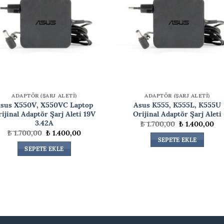
ADAPTÖR (ŞARJ ALETİ)
ADAPTÖR (ŞARJ ALETİ)
sus X550V, X550VC Laptop
Asus K555, K555L, K555U
ijinal Adaptör Şarj Aleti 19V
Orijinal Adaptör Şarj Aleti
3.42A
Orijinal
Şu
₺
1.700,00
₺
1.400,00
fiyat:
an
Orijinal
Şu
₺
1.700,00
₺
1.400,00
₺ 1.700,00.
fiy
fiyat:
andaki
SEPETE EKLE
₺ 1
₺ 1.700,00.
fiyat:
SEPETE EKLE
₺ 1.400,00.