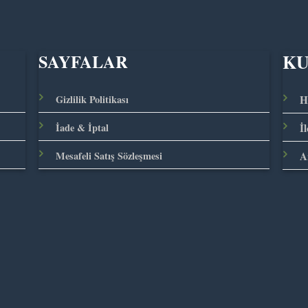
K
SAYFALAR
Gizlilik Politikası
H
İade & İptal
İ
Mesafeli Satış Sözleşmesi
A