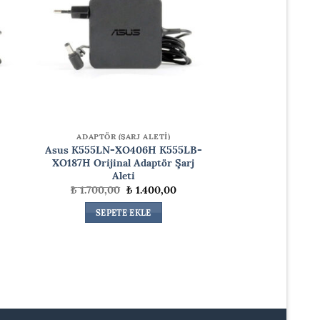
ADAPTÖR (ŞARJ ALETİ)
Asus K555LN-XO406H K555LB-
XO187H Orijinal Adaptör Şarj
Aleti
daki
Orijinal
Şu
₺
1.700,00
₺
1.400,00
at:
fiyat:
andaki
.400,00.
₺ 1.700,00.
fiyat:
SEPETE EKLE
₺ 1.400,00.