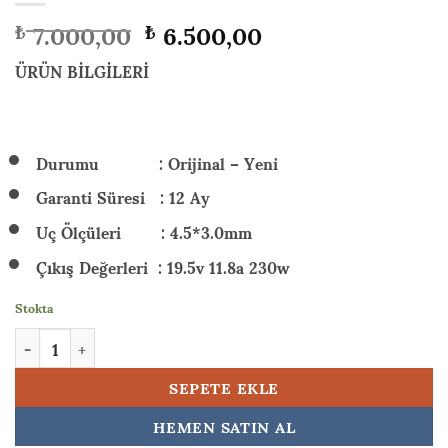
Orijinal
Şu
7.000,00
6.500,00
₺
₺
fiyat:
andaki
₺ 7.000,00.
fiyat:
ÜRÜN BİLGİLERİ
₺ 6.500,00.
Durumu : Orijinal – Yeni
Garanti Süresi : 12 Ay
Uç Ölçüleri : 4.5*3.0mm
Çıkış Değerleri : 19.5v 11.8a 230w
Stokta
HP OMEN Gaming 16-wf1006nt (9J2A2EA) 230w Orijinal Laptop A
SEPETE EKLE
HEMEN SATIN AL