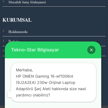
Mesafeli Satış Sözleşmesi
KURUMSAL
Hakkımızda
İletişim
Tekno-Star Bilgisayar
Ana Sayfa
Merhaba,
HP OMEN Gaming 16-wf1006nt
© 2026 Teknolojinin Starı
(9J2A2EA) 230w Orijinal Laptop
Adaptörü Şarj Aleti hakkında size nasıl
yardımcı olabiliriz?