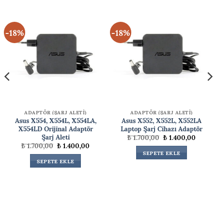
-18%
-18%
ADAPTÖR (ŞARJ ALETİ)
ADAPTÖR (ŞARJ ALETİ)
Asus X554, X554L, X554LA,
Asus X552, X552L, X552LA
X554LD Orijinal Adaptör
Laptop Şarj Cihazı Adaptör
Şarj Aleti
Orijinal
Şu
₺
1.700,00
₺
1.400,00
ki
fiyat:
andaki
Orijinal
Şu
₺
1.700,00
₺
1.400,00
₺ 1.700,00.
fiyat:
fiyat:
andaki
SEPETE EKLE
00,00.
₺ 1.400
₺ 1.700,00.
fiyat:
SEPETE EKLE
₺ 1.400,00.