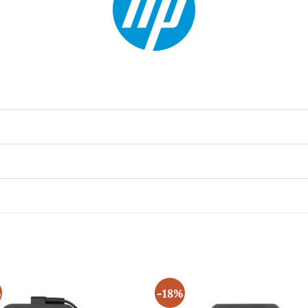
%
-18%