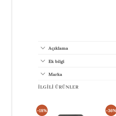
Açıklama
Ek bilgi
Marka
İLGILI ÜRÜNLER
-18%
-36