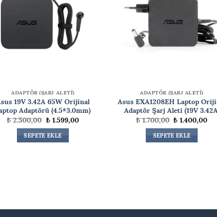
ADAPTÖR (ŞARJ ALETİ)
ADAPTÖR (ŞARJ ALETİ)
sus 19V 3.42A 65W Orijinal
Asus EXA1208EH Laptop Oriji
aptop Adaptörü (4.5*3.0mm)
Adaptör Şarj Aleti (19V 3.42A
Orijinal
Şu
Orijinal
Şu
₺
2.500,00
₺
1.599,00
₺
1.700,00
₺
1.400,00
fiyat:
andaki
fiyat:
an
₺ 2.500,00.
fiyat:
₺ 1.700,00.
fiy
SEPETE EKLE
SEPETE EKLE
₺ 1.599,00.
₺ 1