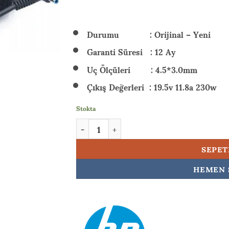
₺ 6.
Durumu : Orijinal – Yeni
Garanti Süresi : 12 Ay
Uç Ölçüleri : 4.5*3.0mm
Çıkış Değerleri : 19.5v 11.8a 230w
Stokta
HP OMEN Gaming 16-wf1010nt (99J2A5EAW12)
SEPET
HEMEN 