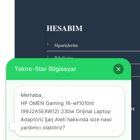
HESABIM
Siparişlerim
Bilgilerim
Tekno-Star Bilgisayar
Adreslerim
Merhaba,
HP OMEN Gaming 16-wf1010nt
© 2026 Teknolojinin Starı
(99J2A5EAW12) 230w Orijinal Laptop
Adaptörü Şarj Aleti hakkında size nasıl
yardımcı olabiliriz?