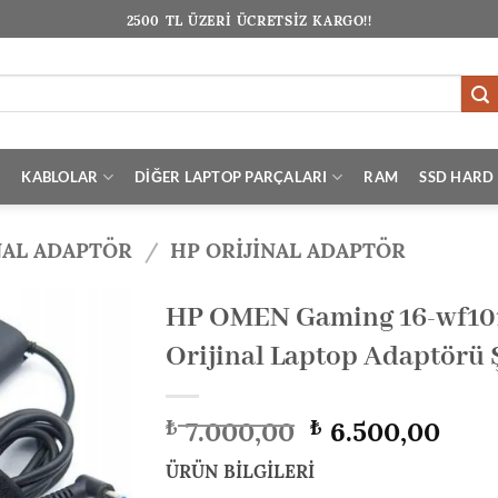
2500 TL ÜZERİ ÜCRETSİZ KARGO!!
I
KABLOLAR
DİĞER LAPTOP PARÇALARI
RAM
SSD HARD 
NAL ADAPTÖR
/
HP ORIJINAL ADAPTÖR
HP OMEN Gaming 16-wf10
Orijinal Laptop Adaptörü Ş
Orijinal
Şu
7.000,00
6.500,00
₺
₺
fiyat:
anda
₺ 7.000,00.
fiyat
ÜRÜN BİLGİLERİ