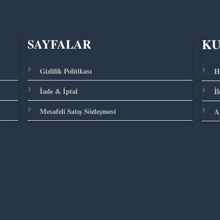
K
SAYFALAR
Gizlilik Politikası
H
İade & İptal
İ
Mesafeli Satış Sözleşmesi
A