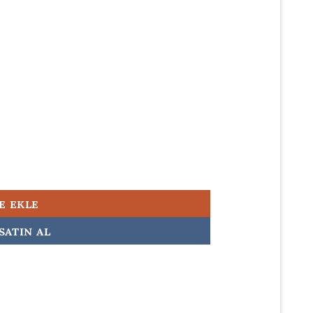
500,00.
 230w Orijinal Laptop Adaptörü Şarj Aleti adet
E EKLE
SATIN AL