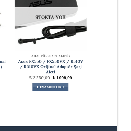
STOKTA YOK
ADAPTÖR (ŞARJ ALETİ)
nal
Asus FX550 / FX550VX / R510V
)
/ R510VX Orijinal Adaptör Şarj
Aleti
daki
Orijinal
Şu
₺
2.250,00
₺
1.999,99
at:
fiyat:
andaki
.400,00.
₺ 2.250,00.
fiyat:
DEVAMINI OKU
₺ 1.999,99.