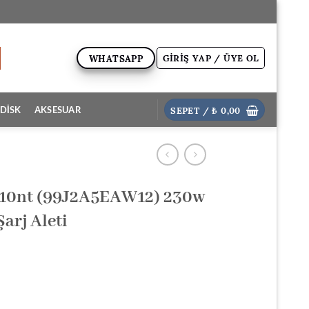
GIRIŞ YAP / ÜYE OL
WHATSAPP
SEPET /
₺
0,00
DİSK
AKSESUAR
10nt (99J2A5EAW12) 230w
arj Aleti
ki
: