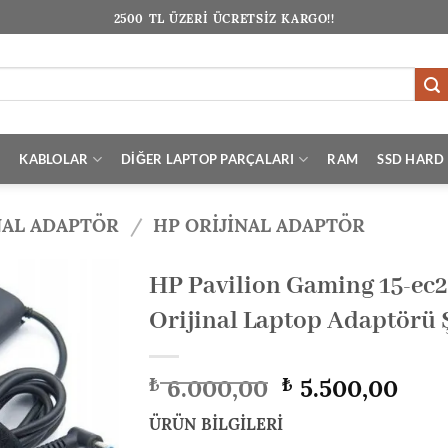
2500 TL ÜZERİ ÜCRETSİZ KARGO!!
I
KABLOLAR
DİĞER LAPTOP PARÇALARI
RAM
SSD HARD 
NAL ADAPTÖR
/
HP ORIJINAL ADAPTÖR
HP Pavilion Gaming 15-e
Orijinal Laptop Adaptörü Ş
Orijinal
Şu
6.000,00
5.500,00
₺
₺
fiyat:
anda
₺ 6.000,00.
fiyat
ÜRÜN BİLGİLERİ