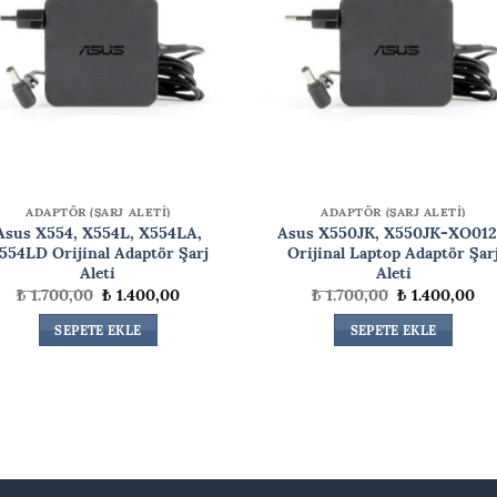
ADAPTÖR (ŞARJ ALETİ)
ADAPTÖR (ŞARJ ALETİ)
Asus X554, X554L, X554LA,
Asus X550JK, X550JK-XO01
554LD Orijinal Adaptör Şarj
Orijinal Laptop Adaptör Şar
Aleti
Aleti
Orijinal
Şu
Orijinal
Şu
₺
1.700,00
₺
1.400,00
₺
1.700,00
₺
1.400,00
fiyat:
andaki
fiyat:
an
₺ 1.700,00.
fiyat:
₺ 1.700,00.
fiy
SEPETE EKLE
SEPETE EKLE
₺ 1.400,00.
₺ 1