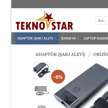
İçeriğe
atla
Ara:
ADAPTÖR (ŞARJ ALETİ)
BATARYA
LAPTOP KASAS
ADAPTÖR (ŞARJ ALETİ)
/
ORIJI
-8%