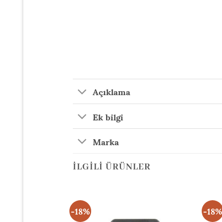
Açıklama
Ek bilgi
Marka
İLGILI ÜRÜNLER
-18%
-18%