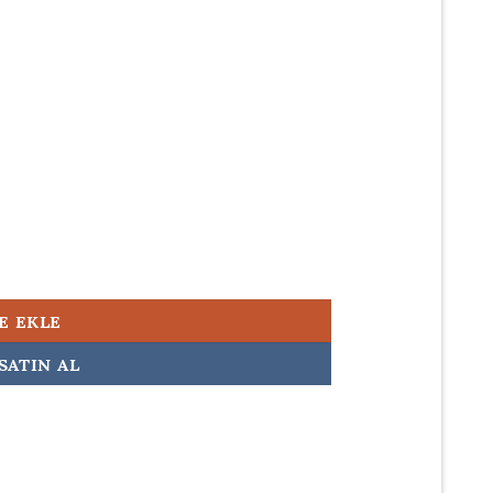
500,00.
200w Orijinal Laptop Adaptörü Şarj Aleti adet
E EKLE
SATIN AL