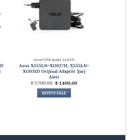
ADAPTÖR (ŞARJ ALETİ)
2D
Asus X555LN-XO027H, X555LN-
j
XO031D Orijinal Adaptör Şarj
Aleti
Orijinal
Şu
₺
1.700,00
₺
1.400,00
daki
fiyat:
andaki
at:
₺ 1.700,00.
fiyat:
SEPETE EKLE
.400,00.
₺ 1.400,00.