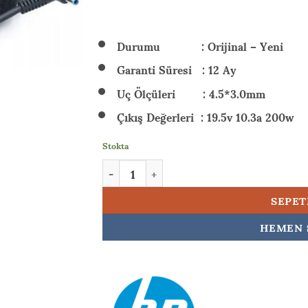
₺ 5.
Durumu : Orijinal – Yeni
Garanti Süresi : 12 Ay
Uç Ölçüleri : 4.5*3.0mm
Çıkış Değerleri : 19.5v 10.3a 200w
Stokta
HP Pavilion Gaming 15-ec2044nt (4H0W3EA) 
SEPET
HEMEN 