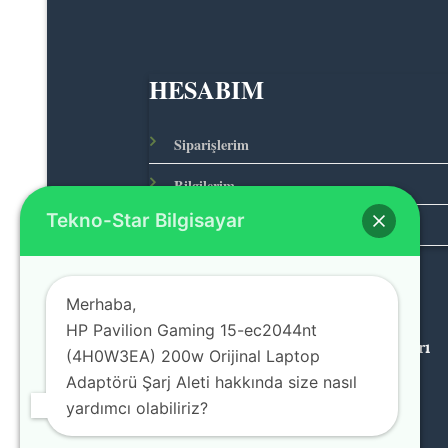
HESABIM
Siparişlerim
Bilgilerim
Tekno-Star Bilgisayar
Adreslerim
Merhaba,
HP Pavilion Gaming 15-ec2044nt
© 2026 Teknolojinin Starı
(4H0W3EA) 200w Orijinal Laptop
Adaptörü Şarj Aleti hakkında size nasıl
yardımcı olabiliriz?