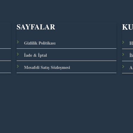
K
SAYFALAR
Gizlilik Politikası
H
İade & İptal
İ
Mesafeli Satış Sözleşmesi
A