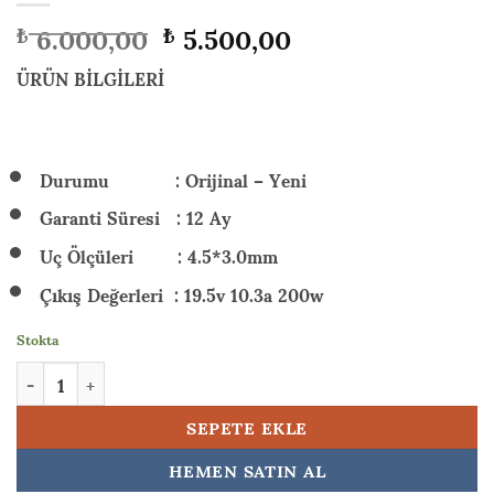
Orijinal
Şu
6.000,00
5.500,00
₺
₺
fiyat:
andaki
₺ 6.000,00.
fiyat:
ÜRÜN BİLGİLERİ
₺ 5.500,00.
Durumu : Orijinal – Yeni
Garanti Süresi : 12 Ay
Uç Ölçüleri : 4.5*3.0mm
Çıkış Değerleri : 19.5v 10.3a 200w
Stokta
HP Victus 16-e0044nt (54S65EA) 200w Orijinal Laptop Adaptörü 
SEPETE EKLE
HEMEN SATIN AL