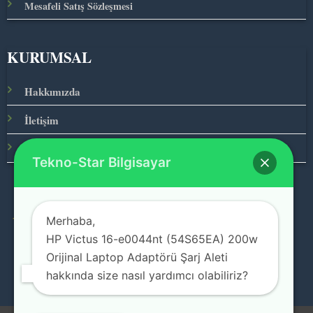
Mesafeli Satış Sözleşmesi
KURUMSAL
Hakkımızda
İletişim
Ana Sayfa
Tekno-Star Bilgisayar
Merhaba,
© 2026 Teknolojinin Starı
HP Victus 16-e0044nt (54S65EA) 200w
Orijinal Laptop Adaptörü Şarj Aleti
hakkında size nasıl yardımcı olabiliriz?