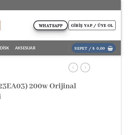
GIRIŞ YAP / ÜYE OL
WHATSAPP
SEPET /
₺
0,00
DİSK
AKSESUAR
S23EA03) 200w Orijinal
i
ki
: