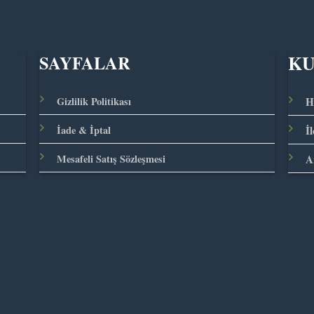
K
SAYFALAR
Gizlilik Politikası
H
İade & İptal
İ
Mesafeli Satış Sözleşmesi
A