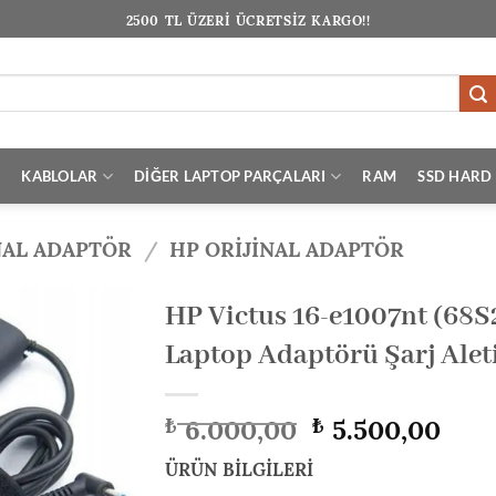
2500 TL ÜZERİ ÜCRETSİZ KARGO!!
I
KABLOLAR
DİĞER LAPTOP PARÇALARI
RAM
SSD HARD 
NAL ADAPTÖR
/
HP ORIJINAL ADAPTÖR
HP Victus 16-e1007nt (68
Laptop Adaptörü Şarj Alet
Orijinal
Şu
6.000,00
5.500,00
₺
₺
fiyat:
anda
₺ 6.000,00.
fiyat
ÜRÜN BİLGİLERİ