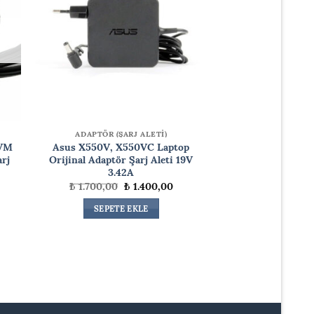
ADAPTÖR (ŞARJ ALETİ)
3VM
Asus X550V, X550VC Laptop
rj
Orijinal Adaptör Şarj Aleti 19V
3.42A
Orijinal
Şu
₺
1.700,00
₺
1.400,00
daki
fiyat:
andaki
at:
₺ 1.700,00.
fiyat:
SEPETE EKLE
.999,99.
₺ 1.400,00.