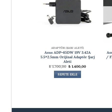
ŞARJ ALETİ)
ADAPTÖR (ŞARJ ALETİ)
K555UB Laptop
Asus ADP-65DW 19V 3.42A
As
ptör Şarj Aleti
5.5*2.5mm Orijinal Adaptör Şarj
/ F
Aleti
Orijinal
Şu
₺
1.400,00
fiyat:
andaki
Orijinal
Şu
₺
1.700,00
₺
1.400,00
₺ 1.700,00.
fiyat:
fiyat:
andaki
TE EKLE
₺ 1.400,00.
₺ 1.700,00.
fiyat:
SEPETE EKLE
₺ 1.400,00.