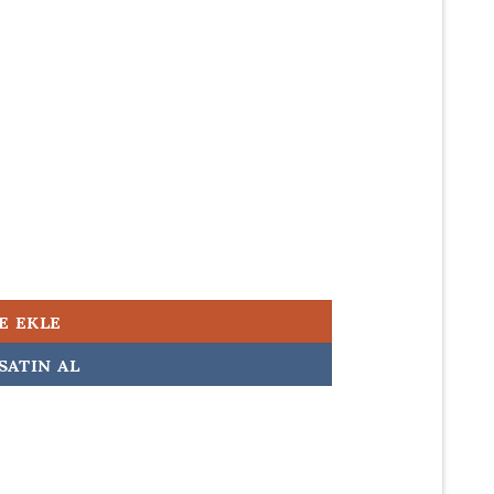
500,00.
inal Laptop Adaptörü Şarj Aleti adet
E EKLE
SATIN AL