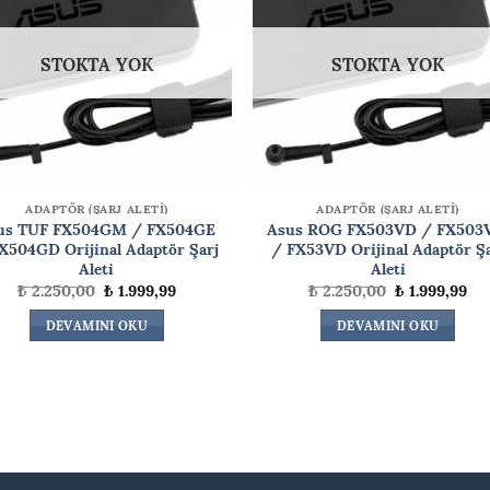
STOKTA YOK
STOKTA YOK
ADAPTÖR (ŞARJ ALETİ)
ADAPTÖR (ŞARJ ALETİ)
us TUF FX504GM / FX504GE
Asus ROG FX503VD / FX50
X504GD Orijinal Adaptör Şarj
/ FX53VD Orijinal Adaptör Şa
Aleti
Aleti
Orijinal
Şu
Orijinal
Şu
₺
2.250,00
₺
1.999,99
₺
2.250,00
₺
1.999,99
fiyat:
andaki
fiyat:
an
₺ 2.250,00.
fiyat:
₺ 2.250,00.
fiy
DEVAMINI OKU
DEVAMINI OKU
₺ 1.999,99.
₺ 1