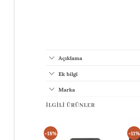
Açıklama
Ek bilgi
Marka
İLGILI ÜRÜNLER
-18%
-11%