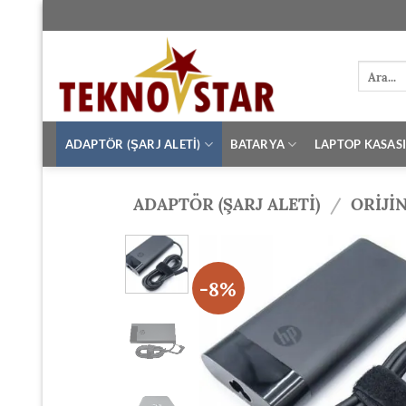
İçeriğe
atla
Ara:
ADAPTÖR (ŞARJ ALETİ)
BATARYA
LAPTOP KASAS
ADAPTÖR (ŞARJ ALETİ)
/
ORIJI
-8%