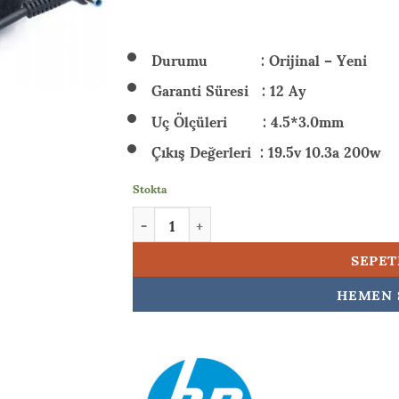
₺ 5.
Durumu : Orijinal – Yeni
Garanti Süresi : 12 Ay
Uç Ölçüleri : 4.5*3.0mm
Çıkış Değerleri : 19.5v 10.3a 200w
Stokta
HP Victus 16-e1007nt (68S23EA03) 200w Orij
SEPET
HEMEN 