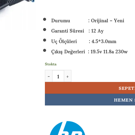
₺ 6.
Durumu : Orijinal – Yeni
Garanti Süresi : 12 Ay
Uç Ölçüleri : 4.5*3.0mm
Çıkış Değerleri : 19.5v 11.8a 230w
Stokta
HP Victus Gaming 15-fa1086ntc28 (B10FPEAC
SEPET
HEMEN 