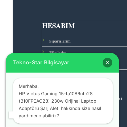
HESABIM
Siparişlerim
Bilgilerim
Tekno-Star Bilgisayar
Adreslerim
Merhaba,
HP Victus Gaming 15-fa1086ntc28
© 2026 Teknolojinin Starı
(B10FPEAC28) 230w Orijinal Laptop
Adaptörü Şarj Aleti hakkında size nasıl
yardımcı olabiliriz?