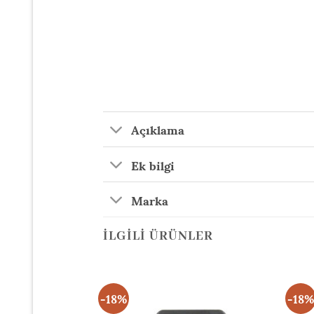
Açıklama
Ek bilgi
Marka
İLGILI ÜRÜNLER
-18%
-18%