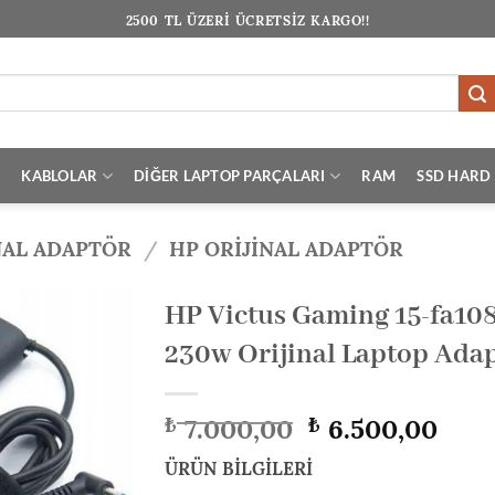
2500 TL ÜZERİ ÜCRETSİZ KARGO!!
I
KABLOLAR
DİĞER LAPTOP PARÇALARI
RAM
SSD HARD 
NAL ADAPTÖR
/
HP ORIJINAL ADAPTÖR
HP Victus Gaming 15-fa10
230w Orijinal Laptop Adap
Orijinal
Şu
7.000,00
6.500,00
₺
₺
fiyat:
anda
₺ 7.000,00.
fiyat
ÜRÜN BİLGİLERİ