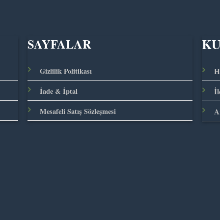
K
SAYFALAR
Gizlilik Politikası
H
İade & İptal
İ
Mesafeli Satış Sözleşmesi
A