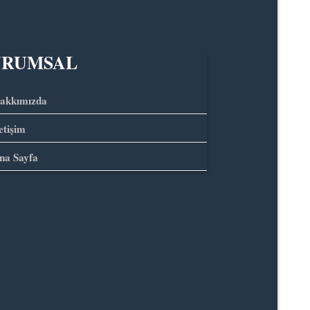
URUMSAL
akkımızda
letişim
na Sayfa