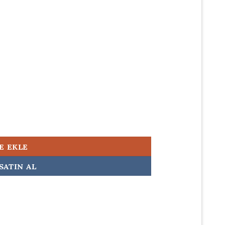
500,00.
28) 230w Orijinal Laptop Adaptörü Şarj Aleti adet
E EKLE
SATIN AL