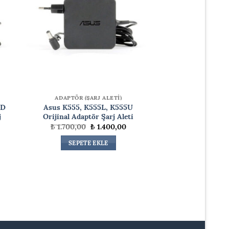
ADAPTÖR (ŞARJ ALETİ)
2D
Asus K555, K555L, K555U
j
Orijinal Adaptör Şarj Aleti
Orijinal
Şu
₺
1.700,00
₺
1.400,00
fiyat:
andaki
₺ 1.700,00.
fiyat:
daki
SEPETE EKLE
₺ 1.400,00.
at:
.400,00.