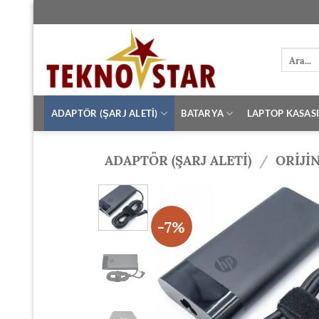
İçeriğe
atla
Ara:
ADAPTÖR (ŞARJ ALETİ)
BATARYA
LAPTOP KASAS
ADAPTÖR (ŞARJ ALETİ)
/
ORIJI
-7%