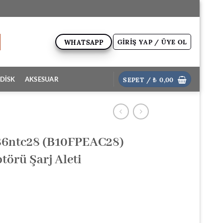
GIRIŞ YAP / ÜYE OL
WHATSAPP
SEPET /
₺
0,00
DİSK
AKSESUAR
86ntc28 (B10FPEAC28)
törü Şarj Aleti
ki
: