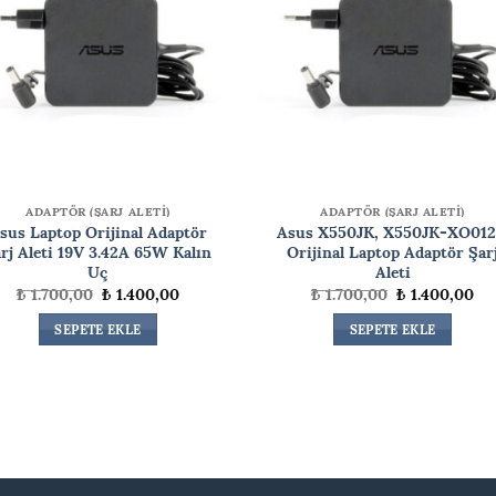
ADAPTÖR (ŞARJ ALETİ)
ADAPTÖR (ŞARJ ALETİ)
sus Laptop Orijinal Adaptör
Asus X550JK, X550JK-XO01
rj Aleti 19V 3.42A 65W Kalın
Orijinal Laptop Adaptör Şar
Uç
Aleti
Orijinal
Şu
Orijinal
Şu
₺
1.700,00
₺
1.400,00
₺
1.700,00
₺
1.400,00
fiyat:
andaki
fiyat:
an
₺ 1.700,00.
fiyat:
₺ 1.700,00.
fiy
SEPETE EKLE
SEPETE EKLE
₺ 1.400,00.
₺ 1