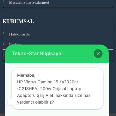
Mesafeli Satış Sözleşmesi
KURUMSAL
Hakkımızda
İletişim
Tekno-Star Bilgisayar
Ana Sayfa
Merhaba,
HP Victus Gaming 15-fa2020nt
© 2026 Teknolojinin Starı
(C21SHEA) 200w Orijinal Laptop
Adaptörü Şarj Aleti hakkında size nasıl
yardımcı olabiliriz?