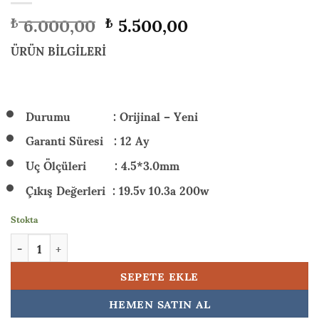
Orijinal
Şu
6.000,00
5.500,00
₺
₺
fiyat:
andaki
₺ 6.000,00.
fiyat:
ÜRÜN BİLGİLERİ
₺ 5.500,00.
Durumu : Orijinal – Yeni
Garanti Süresi : 12 Ay
Uç Ölçüleri : 4.5*3.0mm
Çıkış Değerleri : 19.5v 10.3a 200w
Stokta
HP Victus Gaming 15-fa2020nt (C21SHEA) 200w Orijinal Laptop 
SEPETE EKLE
HEMEN SATIN AL