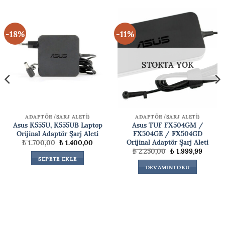
-18%
-11%
STOKTA YOK
ADAPTÖR (ŞARJ ALETİ)
ADAPTÖR (ŞARJ ALETİ)
Asus K555U, K555UB Laptop
Asus TUF FX504GM /
Orijinal Adaptör Şarj Aleti
FX504GE / FX504GD
Orijinal Adaptör Şarj Aleti
Orijinal
Şu
₺
1.700,00
₺
1.400,00
fiyat:
andaki
Orijinal
Şu
₺
2.250,00
₺
1.999,99
₺ 1.700,00.
fiyat:
ki
fiyat:
andaki
SEPETE EKLE
₺ 1.400,00.
₺ 2.250,00.
fiyat:
DEVAMINI OKU
00,00.
₺ 1.999