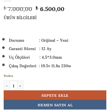
Orijinal
Şu
7.000,00
6.500,00
₺
₺
fiyat:
andaki
₺ 7.000,00.
fiyat:
ÜRÜN BİLGİLERİ
₺ 6.500,00.
Durumu : Orijinal – Yeni
Garanti Süresi : 12 Ay
Uç Ölçüleri : 4.5*3.0mm
Çıkış Değerleri : 19.5v 11.8a 230w
Stokta
HP Victus Gaming 15-fa2036nt (C52QWEA) 230w Orijinal Laptop 
SEPETE EKLE
HEMEN SATIN AL