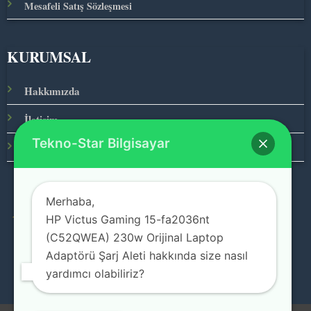
Mesafeli Satış Sözleşmesi
KURUMSAL
Hakkımızda
İletişim
Tekno-Star Bilgisayar
Ana Sayfa
Merhaba,
HP Victus Gaming 15-fa2036nt
© 2026 Teknolojinin Starı
(C52QWEA) 230w Orijinal Laptop
Adaptörü Şarj Aleti hakkında size nasıl
yardımcı olabiliriz?