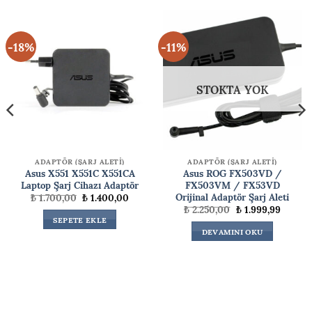
-18%
-11%
STOKTA YOK
ADAPTÖR (ŞARJ ALETİ)
ADAPTÖR (ŞARJ ALETİ)
Asus X551 X551C X551CA
Asus ROG FX503VD /
Laptop Şarj Cihazı Adaptör
FX503VM / FX53VD
Orijinal Adaptör Şarj Aleti
Orijinal
Şu
₺
1.700,00
₺
1.400,00
fiyat:
andaki
Orijinal
Şu
₺
2.250,00
₺
1.999,99
₺ 1.700,00.
fiyat:
ki
fiyat:
andaki
SEPETE EKLE
₺ 1.400,00.
₺ 2.250,00.
fiyat:
DEVAMINI OKU
99,00.
₺ 1.999