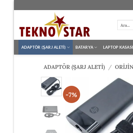
İçeriğe
atla
Ara:
ADAPTÖR (ŞARJ ALETİ)
BATARYA
LAPTOP KASAS
ADAPTÖR (ŞARJ ALETİ)
/
ORIJI
-7%