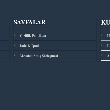
K
SAYFALAR
Gizlilik Politikası
H
İade & İptal
İ
Mesafeli Satış Sözleşmesi
A