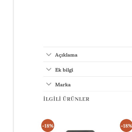
Açıklama
Ek bilgi
Marka
İLGILI ÜRÜNLER
-18%
-18%