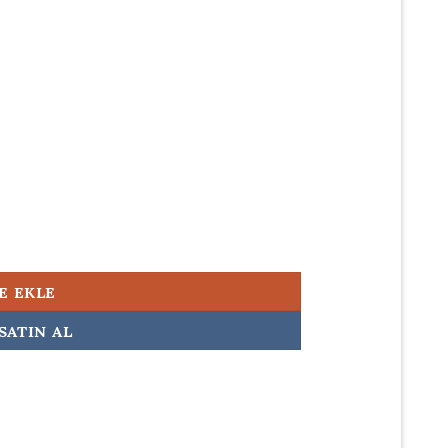
500,00.
 Orijinal Laptop Adaptörü Şarj Aleti adet
E EKLE
SATIN AL