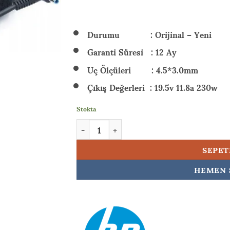
₺ 6.
Durumu : Orijinal – Yeni
Garanti Süresi : 12 Ay
Uç Ölçüleri : 4.5*3.0mm
Çıkış Değerleri : 19.5v 11.8a 230w
Stokta
HP Victus Gaming 16-r0007nt (7P6B3EA) 230w
SEPET
HEMEN 