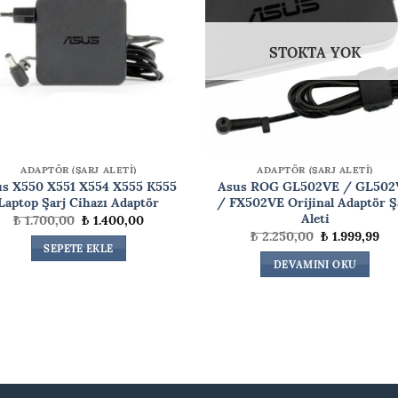
STOKTA YOK
ADAPTÖR (ŞARJ ALETİ)
ADAPTÖR (ŞARJ ALETİ)
us X550 X551 X554 X555 K555
Asus ROG GL502VE / GL502
Laptop Şarj Cihazı Adaptör
/ FX502VE Orijinal Adaptör Ş
Aleti
Orijinal
Şu
₺
1.700,00
₺
1.400,00
fiyat:
andaki
Orijinal
Şu
₺
2.250,00
₺
1.999,99
₺ 1.700,00.
fiyat:
fiyat:
an
SEPETE EKLE
₺ 1.400,00.
₺ 2.250,00.
fiy
DEVAMINI OKU
₺ 1