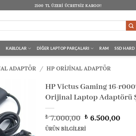
2500 TL ÜZERİ ÜCRETSİZ KARGO!!
I
KABLOLAR
DİĞER LAPTOP PARÇALARI
RAM
SSD HARD 
NAL ADAPTÖR
/
HP ORIJINAL ADAPTÖR
HP Victus Gaming 16-r00
Orijinal Laptop Adaptörü Ş
Orijinal
Şu
7.000,00
6.500,00
₺
₺
fiyat:
anda
₺ 7.000,00.
fiyat
ÜRÜN BİLGİLERİ