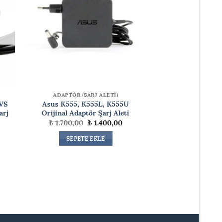
ADAPTÖR (ŞARJ ALETİ)
VS
Asus K555, K555L, K555U
arj
Orijinal Adaptör Şarj Aleti
Orijinal
Şu
₺
1.700,00
₺
1.400,00
fiyat:
andaki
₺ 1.700,00.
fiyat:
daki
SEPETE EKLE
₺ 1.400,00.
at:
.999,99.