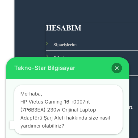
HESABIM
Siparişlerim
Bilgilerim
Tekno-Star Bilgisayar
Adreslerim
Merhaba,
HP Victus Gaming 16-r0007nt
© 2026 Teknolojinin Starı
(7P6B3EA) 230w Orijinal Laptop
Adaptörü Şarj Aleti hakkında size nasıl
yardımcı olabiliriz?