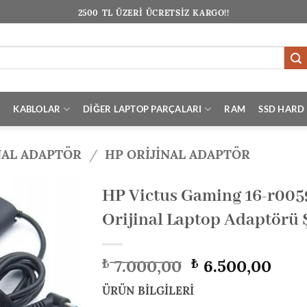
2500 TL ÜZERİ ÜCRETSİZ KARGO!!
I
KABLOLAR
DİĞER LAPTOP PARÇALARI
RAM
SSD HARD 
NAL ADAPTÖR
/
HP ORIJINAL ADAPTÖR
HP Victus Gaming 16-r00
Orijinal Laptop Adaptörü Ş
Orijinal
Şu
7.000,00
6.500,00
₺
₺
fiyat:
anda
₺ 7.000,00.
fiyat
ÜRÜN BİLGİLERİ