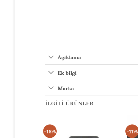
Açıklama
Ek bilgi
Marka
İLGILI ÜRÜNLER
-18%
-11%