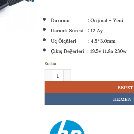
₺ 6.
Durumu : Orijinal – Yeni
Garanti Süresi : 12 Ay
Uç Ölçüleri : 4.5*3.0mm
Çıkış Değerleri : 19.5v 11.8a 230w
Stokta
HP Victus Gaming 16-r0059nt (8B5X6EA) 230
SEPET
HEMEN 