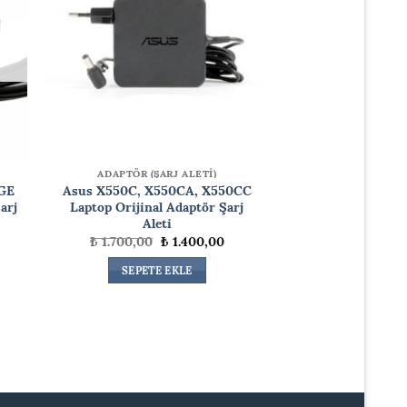
ADAPTÖR (ŞARJ ALETİ)
GE
Asus X550C, X550CA, X550CC
arj
Laptop Orijinal Adaptör Şarj
Aleti
Orijinal
Şu
₺
1.700,00
₺
1.400,00
daki
fiyat:
andaki
at:
₺ 1.700,00.
fiyat:
SEPETE EKLE
.999,99.
₺ 1.400,00.