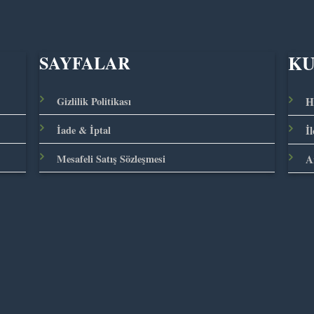
K
SAYFALAR
Gizlilik Politikası
H
İade & İptal
İ
Mesafeli Satış Sözleşmesi
A