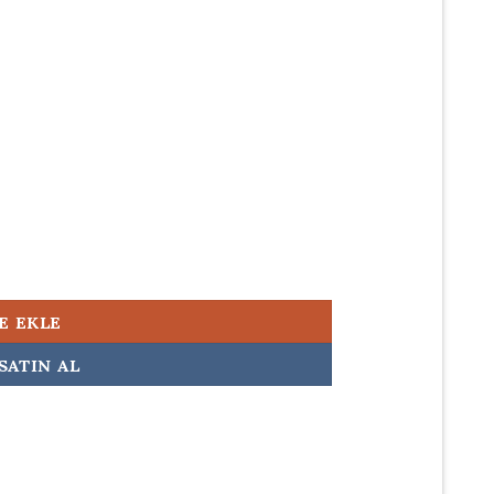
500,00.
w Orijinal Laptop Adaptörü Şarj Aleti adet
E EKLE
SATIN AL