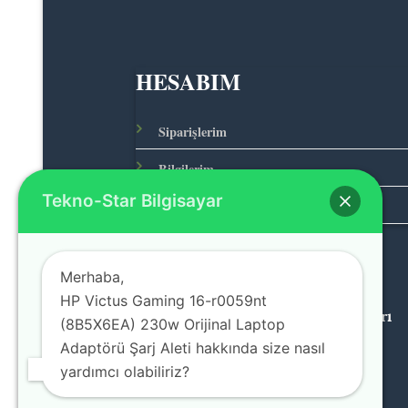
HESABIM
Siparişlerim
Bilgilerim
Tekno-Star Bilgisayar
Adreslerim
Merhaba,
HP Victus Gaming 16-r0059nt
© 2026 Teknolojinin Starı
(8B5X6EA) 230w Orijinal Laptop
Adaptörü Şarj Aleti hakkında size nasıl
yardımcı olabiliriz?