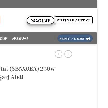
GIRIŞ YAP / ÜYE OL
WHATSAPP
SEPET /
₺
0,00
DİSK
AKSESUAR
59nt (8B5X6EA) 230w
arj Aleti
ki
: