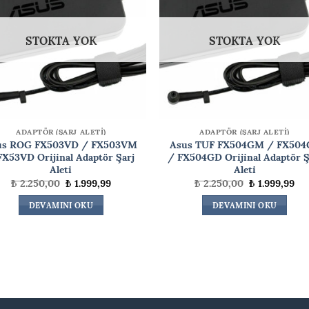
STOKTA YOK
STOKTA YOK
ADAPTÖR (ŞARJ ALETİ)
ADAPTÖR (ŞARJ ALETİ)
us ROG FX503VD / FX503VM
Asus TUF FX504GM / FX504
FX53VD Orijinal Adaptör Şarj
/ FX504GD Orijinal Adaptör Ş
Aleti
Aleti
Orijinal
Şu
Orijinal
Şu
₺
2.250,00
₺
1.999,99
₺
2.250,00
₺
1.999,99
fiyat:
andaki
fiyat:
an
₺ 2.250,00.
fiyat:
₺ 2.250,00.
fiy
DEVAMINI OKU
DEVAMINI OKU
₺ 1.999,99.
₺ 1