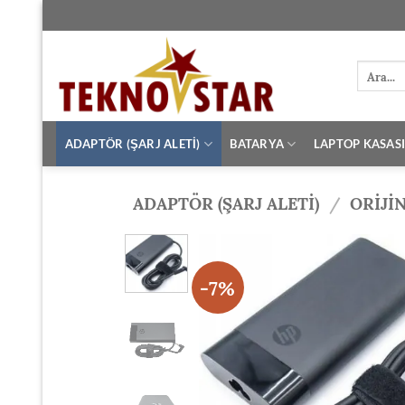
İçeriğe
atla
Ara:
ADAPTÖR (ŞARJ ALETİ)
BATARYA
LAPTOP KASAS
ADAPTÖR (ŞARJ ALETİ)
/
ORIJI
-7%