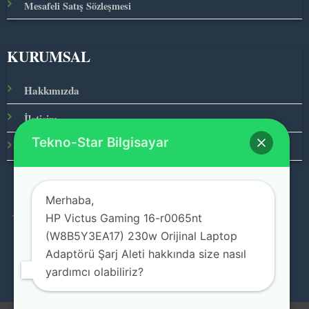
Mesafeli Satış Sözleşmesi
KURUMSAL
Hakkımızda
İletişim
Tekno-Star Bilgisayar
Ana Sayfa
Merhaba,
HP Victus Gaming 16-r0065nt
© 2026 Teknolojinin Starı
(W8B5Y3EA17) 230w Orijinal Laptop
Adaptörü Şarj Aleti hakkında size nasıl
yardımcı olabiliriz?