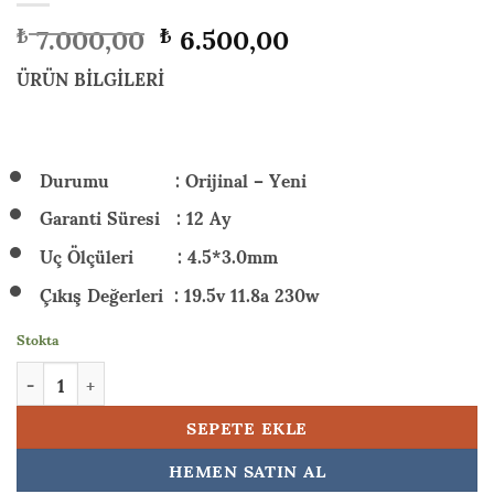
Orijinal
Şu
7.000,00
6.500,00
₺
₺
fiyat:
andaki
₺ 7.000,00.
fiyat:
ÜRÜN BİLGİLERİ
₺ 6.500,00.
Durumu : Orijinal – Yeni
Garanti Süresi : 12 Ay
Uç Ölçüleri : 4.5*3.0mm
Çıkış Değerleri : 19.5v 11.8a 230w
Stokta
HP Victus Gaming 16-r0065nt (W8B5Y3EA17) 230w Orijinal Lapto
SEPETE EKLE
HEMEN SATIN AL