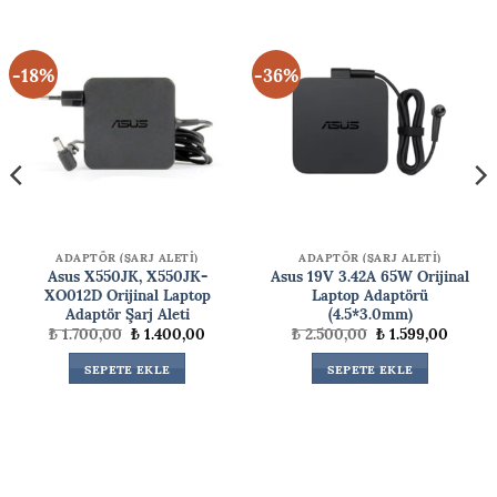
-18%
-36%
ADAPTÖR (ŞARJ ALETİ)
ADAPTÖR (ŞARJ ALETİ)
Asus X550JK, X550JK-
Asus 19V 3.42A 65W Orijinal
XO012D Orijinal Laptop
Laptop Adaptörü
Adaptör Şarj Aleti
(4.5*3.0mm)
Orijinal
Şu
Orijinal
Şu
₺
1.700,00
₺
1.400,00
₺
2.500,00
₺
1.599,00
i
fiyat:
andaki
fiyat:
andaki
₺ 1.700,00.
fiyat:
₺ 2.500,00.
fiyat:
SEPETE EKLE
SEPETE EKLE
99,99.
₺ 1.400,00.
₺ 1.599