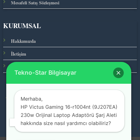
Mesafeli Satış Sözleşmesi
KURUMSAL
Hakkımızda
İletişim
Ana Sayfa
Tekno-Star Bilgisayar
Merhaba,
© 2026 Teknolojinin Starı
HP Victus Gaming 16-r1004nt (9J207EA)
230w Orijinal Laptop Adaptörü Şarj Aleti
hakkında size nasıl yardımcı olabiliriz?