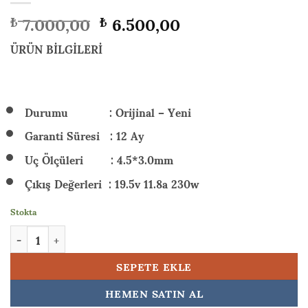
Orijinal
Şu
7.000,00
6.500,00
₺
₺
fiyat:
andaki
₺ 7.000,00.
fiyat:
ÜRÜN BİLGİLERİ
₺ 6.500,00.
Durumu : Orijinal – Yeni
Garanti Süresi : 12 Ay
Uç Ölçüleri : 4.5*3.0mm
Çıkış Değerleri : 19.5v 11.8a 230w
Stokta
HP Victus Gaming 16-r1004nt (9J207EA) 230w Orijinal Laptop Ad
SEPETE EKLE
HEMEN SATIN AL