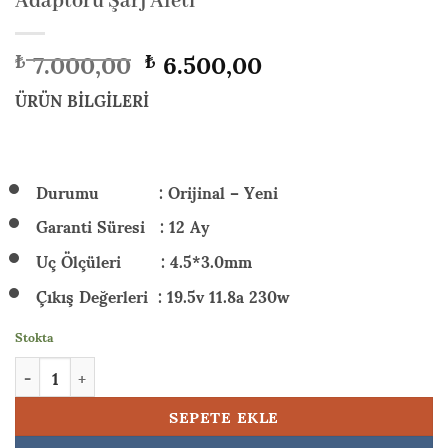
Adaptörü Şarj Aleti
Orijinal
Şu
7.000,00
6.500,00
₺
₺
fiyat:
andaki
₺ 7.000,00.
fiyat:
ÜRÜN BİLGİLERİ
₺ 6.500,00.
Durumu : Orijinal – Yeni
Garanti Süresi : 12 Ay
Uç Ölçüleri : 4.5*3.0mm
Çıkış Değerleri : 19.5v 11.8a 230w
Stokta
HP Victus Gaming 16-r1057nt (VCS9J260EAW08) 230w Orijinal L
SEPETE EKLE