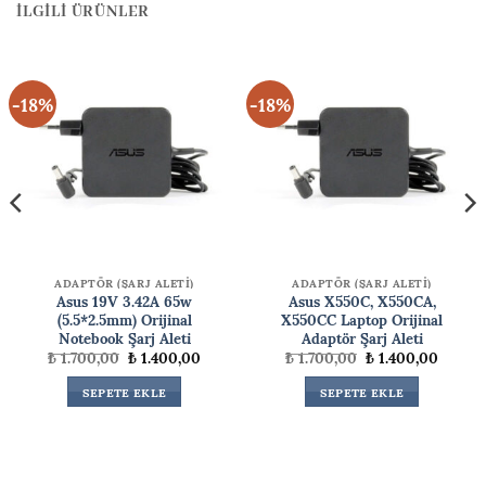
İLGILI ÜRÜNLER
-18%
-18%
ADAPTÖR (ŞARJ ALETİ)
ADAPTÖR (ŞARJ ALETİ)
Asus 19V 3.42A 65w
Asus X550C, X550CA,
(5.5*2.5mm) Orijinal
X550CC Laptop Orijinal
Notebook Şarj Aleti
Adaptör Şarj Aleti
ki
Orijinal
Şu
Orijinal
Şu
₺
1.700,00
₺
1.400,00
₺
1.700,00
₺
1.400,00
fiyat:
andaki
fiyat:
andaki
00,00.
₺ 1.700,00.
fiyat:
₺ 1.700,00.
fiyat:
SEPETE EKLE
SEPETE EKLE
₺ 1.400,00.
₺ 1.400