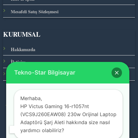
Mesafeli Satış Sözleşmesi
KURUMSAL
Hakkımızda
İletişim
Tekno-Star Bilgisayar
Ana Sayfa
Merhaba,
HP Victus Gaming 16-r1057nt
© 2026 Teknolojinin Starı
(VCS9J260EAW08) 230w Orijinal Laptop
Adaptörü Şarj Aleti hakkında size nasıl
yardımcı olabiliriz?