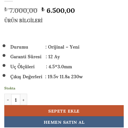
Orijinal
Şu
7.000,00
6.500,00
₺
₺
fiyat:
andaki
₺ 7.000,00.
fiyat:
ÜRÜN BİLGİLERİ
₺ 6.500,00.
Durumu : Orijinal – Yeni
Garanti Süresi : 12 Ay
Uç Ölçüleri : 4.5*3.0mm
Çıkış Değerleri : 19.5v 11.8a 230w
Stokta
HP Victus Gaming 16-s0001nt (W7Z4L9EA04) 230w Orijinal Lapto
SEPETE EKLE
HEMEN SATIN AL