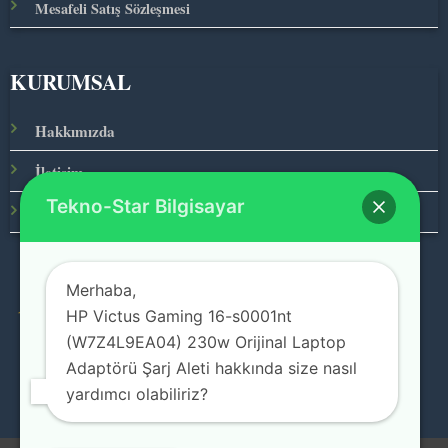
Mesafeli Satış Sözleşmesi
KURUMSAL
Hakkımızda
İletişim
Tekno-Star Bilgisayar
Ana Sayfa
Merhaba,
HP Victus Gaming 16-s0001nt
© 2026 Teknolojinin Starı
(W7Z4L9EA04) 230w Orijinal Laptop
Adaptörü Şarj Aleti hakkında size nasıl
yardımcı olabiliriz?