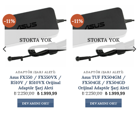
-11%
-11%
STOKTA YOK
STOKTA YOK
ADAPTÖR (ŞARJ ALETİ)
ADAPTÖR (ŞARJ ALETİ)
Asus FX550 / FX550VX /
Asus TUF FX504GM /
R510V / R510VX Orijinal
FX504GE / FX504GD
Adaptör Şarj Aleti
Orijinal Adaptör Şarj Aleti
Orijinal
Şu
Orijinal
Şu
₺
2.250,00
₺
1.999,99
₺
2.250,00
₺
1.999,99
ki
fiyat:
andaki
fiyat:
andaki
₺ 2.250,00.
fiyat:
₺ 2.250,00.
fiyat:
DEVAMINI OKU
DEVAMINI OKU
00,00.
₺ 1.999,99.
₺ 1.999