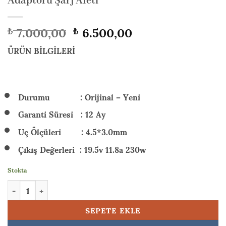
Adaptörü Şarj Aleti
Orijinal
Şu
7.000,00
6.500,00
₺
₺
fiyat:
andaki
₺ 7.000,00.
fiyat:
ÜRÜN BİLGİLERİ
₺ 6.500,00.
Durumu : Orijinal – Yeni
Garanti Süresi : 12 Ay
Uç Ölçüleri : 4.5*3.0mm
Çıkış Değerleri : 19.5v 11.8a 230w
Stokta
HP Victus Gaming 16-S0001NTA30 (7Z4L9EAA30) 230w Orijinal L
SEPETE EKLE