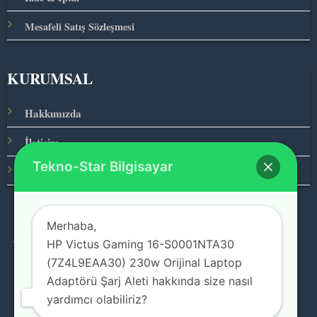
Mesafeli Satış Sözleşmesi
KURUMSAL
Hakkımızda
İletişim
Tekno-Star Bilgisayar
Ana Sayfa
Merhaba,
HP Victus Gaming 16-S0001NTA30
© 2026 Teknolojinin Starı
(7Z4L9EAA30) 230w Orijinal Laptop
Adaptörü Şarj Aleti hakkında size nasıl
yardımcı olabiliriz?