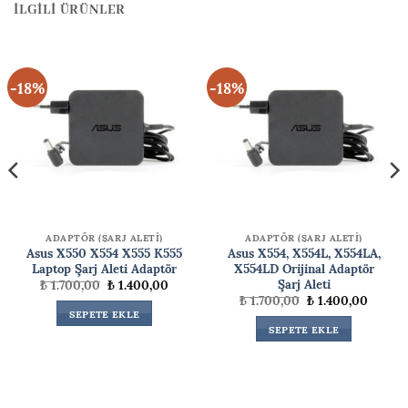
İLGILI ÜRÜNLER
-18%
-18%
ADAPTÖR (ŞARJ ALETİ)
ADAPTÖR (ŞARJ ALETİ)
Asus X550 X554 X555 K555
Asus X554, X554L, X554LA,
Laptop Şarj Aleti Adaptör
X554LD Orijinal Adaptör
Şarj Aleti
Orijinal
Şu
₺
1.700,00
₺
1.400,00
fiyat:
andaki
Orijinal
Şu
₺
1.700,00
₺
1.400,00
₺ 1.700,00.
fiyat:
ki
fiyat:
andaki
SEPETE EKLE
₺ 1.400,00.
₺ 1.700,00.
fiyat:
SEPETE EKLE
00,00.
₺ 1.400