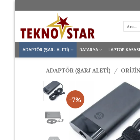
İçeriğe
atla
Ara:
ADAPTÖR (ŞARJ ALETİ)
BATARYA
LAPTOP KASAS
ADAPTÖR (ŞARJ ALETİ)
/
ORIJI
-7%