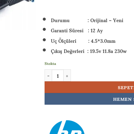
₺ 6.
Durumu : Orijinal – Yeni
Garanti Süresi : 12 Ay
Uç Ölçüleri : 4.5*3.0mm
Çıkış Değerleri : 19.5v 11.8a 230w
Stokta
HP Victus Gaming 16-S0001NTA33 (7Z4L9EAA3
SEPET
HEMEN 