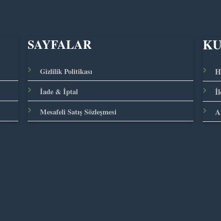
K
SAYFALAR
Gizlilik Politikası
H
İade & İptal
İ
Mesafeli Satış Sözleşmesi
A