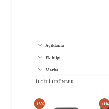
Açıklama
Ek bilgi
Marka
İLGILI ÜRÜNLER
-18%
-11%