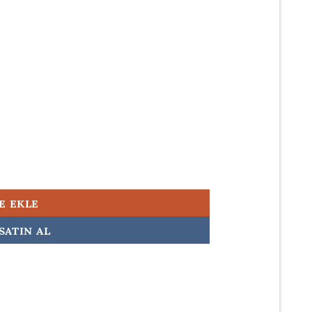
500,00.
3) 230w Orijinal Laptop Adaptörü Şarj Aleti adet
E EKLE
SATIN AL