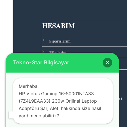
HESABIM
Siparişlerim
Bilgilerim
Tekno-Star Bilgisayar
Adreslerim
Merhaba,
HP Victus Gaming 16-S0001NTA33
© 2026 Teknolojinin Starı
(7Z4L9EAA33) 230w Orijinal Laptop
Adaptörü Şarj Aleti hakkında size nasıl
yardımcı olabiliriz?