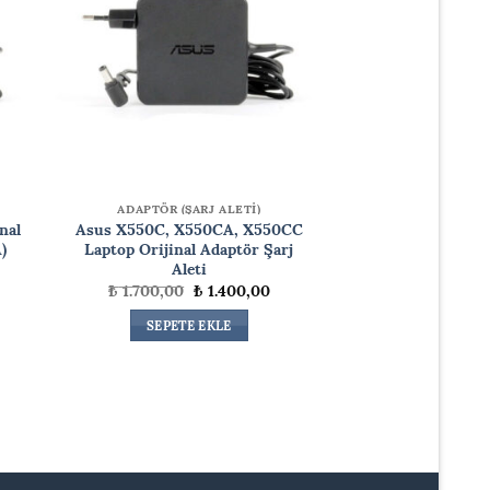
ADAPTÖR (ŞARJ ALETİ)
nal
Asus X550C, X550CA, X550CC
)
Laptop Orijinal Adaptör Şarj
Aleti
daki
Orijinal
Şu
₺
1.700,00
₺
1.400,00
at:
fiyat:
andaki
.400,00.
₺ 1.700,00.
fiyat:
SEPETE EKLE
₺ 1.400,00.