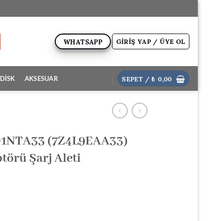
GIRIŞ YAP / ÜYE OL
WHATSAPP
SEPET /
₺
0,00
DİSK
AKSESUAR
01NTA33 (7Z4L9EAA33)
törü Şarj Aleti
ki
: