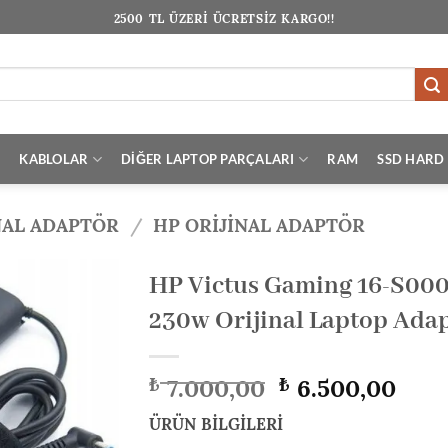
2500 TL ÜZERİ ÜCRETSİZ KARGO!!
I
KABLOLAR
DİĞER LAPTOP PARÇALARI
RAM
SSD HARD 
NAL ADAPTÖR
/
HP ORIJINAL ADAPTÖR
HP Victus Gaming 16-S00
230w Orijinal Laptop Adap
Orijinal
Şu
7.000,00
6.500,00
₺
₺
fiyat:
anda
₺ 7.000,00.
fiyat
ÜRÜN BİLGİLERİ