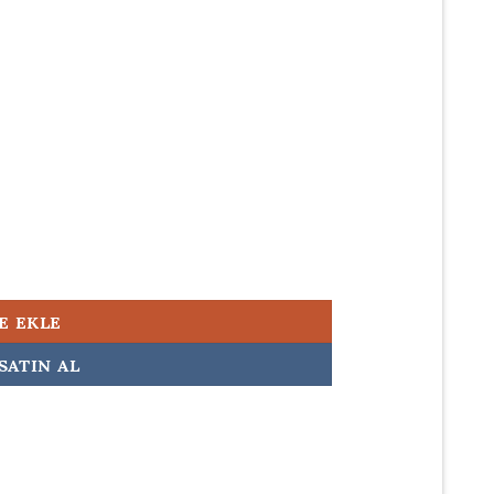
500,00.
 Orijinal Laptop Adaptörü Şarj Aleti adet
E EKLE
SATIN AL