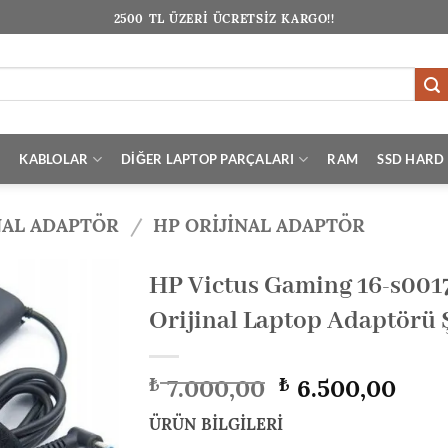
2500 TL ÜZERİ ÜCRETSİZ KARGO!!
I
KABLOLAR
DİĞER LAPTOP PARÇALARI
RAM
SSD HARD 
NAL ADAPTÖR
/
HP ORIJINAL ADAPTÖR
HP Victus Gaming 16-s001
Orijinal Laptop Adaptörü Ş
Orijinal
Şu
7.000,00
6.500,00
₺
₺
fiyat:
anda
₺ 7.000,00.
fiyat
ÜRÜN BİLGİLERİ