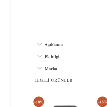
Açıklama
Ek bilgi
Marka
İLGILI ÜRÜNLER
-18%
-18%