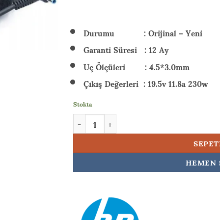
₺ 6.
Durumu : Orijinal – Yeni
Garanti Süresi : 12 Ay
Uç Ölçüleri : 4.5*3.0mm
Çıkış Değerleri : 19.5v 11.8a 230w
Stokta
HP Victus Gaming 16-s0017nt (7Z587EA) 230w
SEPET
HEMEN 