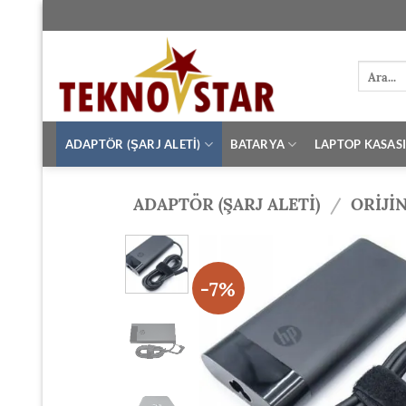
İçeriğe
atla
Ara:
ADAPTÖR (ŞARJ ALETİ)
BATARYA
LAPTOP KASAS
ADAPTÖR (ŞARJ ALETİ)
/
ORIJI
-7%