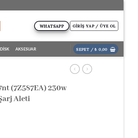
GIRIŞ YAP / ÜYE OL
WHATSAPP
SEPET /
₺
0,00
DİSK
AKSESUAR
7nt (7Z587EA) 230w
arj Aleti
ki
: