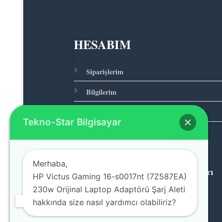
HESABIM
Siparişlerim
Bilgilerim
Adreslerim
Tekno-Star Bilgisayar
Merhaba,
© 2026 Teknolojinin Starı
HP Victus Gaming 16-s0017nt (7Z587EA)
230w Orijinal Laptop Adaptörü Şarj Aleti
hakkında size nasıl yardımcı olabiliriz?