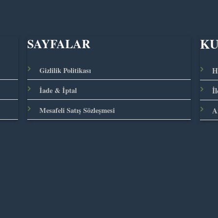
K
SAYFALAR
Gizlilik Politikası
H
İade & İptal
İ
Mesafeli Satış Sözleşmesi
A