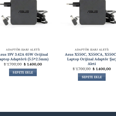
ADAPTÖR (ŞARJ ALETİ)
ADAPTÖR (ŞARJ ALETİ)
sus 19V 3.42A 65W Orijinal
Asus X550C, X550CA, X550
aptop Adaptörü (5.5*2.5mm)
Laptop Orijinal Adaptör Şar
Aleti
Orijinal
Şu
₺
1.700,00
₺
1.400,00
fiyat:
andaki
Orijinal
Şu
₺
1.700,00
₺
1.400,00
₺ 1.700,00.
fiyat:
fiyat:
an
SEPETE EKLE
₺ 1.400,00.
₺ 1.700,00.
fiy
SEPETE EKLE
₺ 1