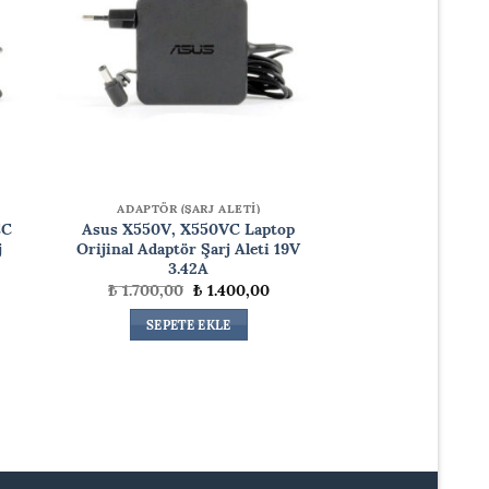
ADAPTÖR (ŞARJ ALETİ)
CC
Asus X550V, X550VC Laptop
j
Orijinal Adaptör Şarj Aleti 19V
3.42A
Orijinal
Şu
₺
1.700,00
₺
1.400,00
daki
fiyat:
andaki
at:
₺ 1.700,00.
fiyat:
SEPETE EKLE
.400,00.
₺ 1.400,00.