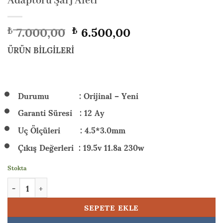
Adaptörü Şarj Aleti
Orijinal
Şu
7.000,00
6.500,00
₺
₺
fiyat:
andaki
₺ 7.000,00.
fiyat:
ÜRÜN BİLGİLERİ
₺ 6.500,00.
Durumu : Orijinal – Yeni
Garanti Süresi : 12 Ay
Uç Ölçüleri : 4.5*3.0mm
Çıkış Değerleri : 19.5v 11.8a 230w
Stokta
HP Victus Gaming 16-s1003nta10 (A05N7EAA10) 230w Orijinal La
SEPETE EKLE