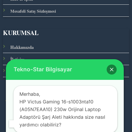
Mesafeli Satış Sözleşmesi
KURUMSAL
Hakkımızda
İletişim
Tekno-Star Bilgisayar
Ana Sayfa
Merhaba,
HP Victus Gaming 16-s1003nta10
© 2026 Teknolojinin Starı
(A05N7EAA10) 230w Orijinal Laptop
Adaptörü Şarj Aleti hakkında size nasıl
yardımcı olabiliriz?