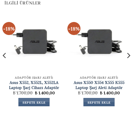
İLGILI ÜRÜNLER
-18%
-18%
ADAPTÖR (ŞARJ ALETİ)
ADAPTÖR (ŞARJ ALETİ)
Asus X552, X552L, X552LA
Asus X550 X554 X555 K555
Laptop Şarj Cihazı Adaptör
Laptop Şarj Aleti Adaptör
Orijinal
Şu
Orijinal
Şu
₺
1.700,00
₺
1.400,00
₺
1.700,00
₺
1.400,00
fiyat:
andaki
fiyat:
andaki
₺ 1.700,00.
fiyat:
₺ 1.700,00.
fiyat:
i
SEPETE EKLE
SEPETE EKLE
₺ 1.400,00.
₺ 1.400
99,99.