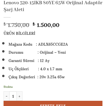
Lenovo 320-15IKB 80YE 65W Orijinal Adaptör
Şarj Aleti
Orijinal
Şu
1.750,00
1.500,00
₺
₺
fiyat:
andaki
₺ 1.750,00.
fiyat:
ÜRÜN BİLGİLERİ
₺ 1.500,00.
Mağaza Kodu : ADLX65CCGE2A
Durumu : Orijinal – Yeni
Garanti Süresi : 12 Ay
Uç Ölçüleri : 4.0 x 1.7 mm
Çıkış Değerleri : 20v 3.25a 65w
Stokta
Lenovo 320-15IKB 80YE 65W Orijinal Adaptör Şarj Aleti adet
SEPETE EKLE