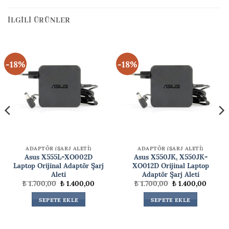
İLGILI ÜRÜNLER
-18%
-18%
ADAPTÖR (ŞARJ ALETİ)
ADAPTÖR (ŞARJ ALETİ)
Asus X555L-XO002D
Asus X550JK, X550JK-
Laptop Orijinal Adaptör Şarj
XO012D Orijinal Laptop
Aleti
Adaptör Şarj Aleti
Orijinal
Şu
Orijinal
Şu
₺
1.700,00
₺
1.400,00
₺
1.700,00
₺
1.400,00
ki
fiyat:
andaki
fiyat:
andaki
₺ 1.700,00.
fiyat:
₺ 1.700,00.
fiyat:
SEPETE EKLE
SEPETE EKLE
00,00.
₺ 1.400,00.
₺ 1.400