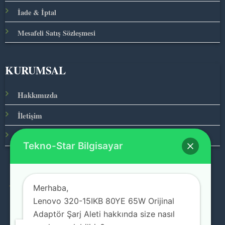
İade & İptal
Mesafeli Satış Sözleşmesi
KURUMSAL
Hakkımızda
İletişim
Ana Sayfa
Tekno-Star Bilgisayar
Merhaba,
© 2026 Teknolojinin Starı
Lenovo 320-15IKB 80YE 65W Orijinal
Adaptör Şarj Aleti hakkında size nasıl