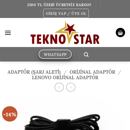
İçeriğe
2500 TL ÜZERİ ÜCRETSİZ KARGO!!
atla
GIRIŞ YAP / ÜYE OL
WHATSAPP
ADAPTÖR (ŞARJ ALETİ)
/
ORIJINAL ADAPTÖR
/
LENOVO ORIJINAL ADAPTÖR
-14%