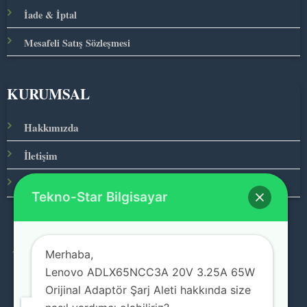
İade & İptal
Mesafeli Satış Sözleşmesi
KURUMSAL
Hakkımızda
İletişim
Ana Sayfa
Tekno-Star Bilgisayar
Merhaba,
© 2026 Teknolojinin Starı
Lenovo ADLX65NCC3A 20V 3.25A 65W
Orijinal Adaptör Şarj Aleti hakkında size