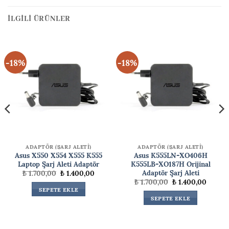
İLGILI ÜRÜNLER
-18%
-18%
ADAPTÖR (ŞARJ ALETİ)
ADAPTÖR (ŞARJ ALETİ)
Asus X550 X554 X555 K555
Asus K555LN-XO406H
Laptop Şarj Aleti Adaptör
K555LB-XO187H Orijinal
Adaptör Şarj Aleti
Orijinal
Şu
₺
1.700,00
₺
1.400,00
fiyat:
andaki
Orijinal
Şu
₺
1.700,00
₺
1.400,00
₺ 1.700,00.
fiyat:
ki
fiyat:
andaki
SEPETE EKLE
₺ 1.400,00.
₺ 1.700,00.
fiyat:
SEPETE EKLE
00,00.
₺ 1.400