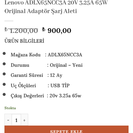
Lenovo ADLX65NCC3A 20V 3.25A 65W
Orijinal Adaptör Şarj Aleti
Orijinal
Şu
1.200,00
900,00
₺
₺
fiyat:
andaki
₺ 1.200,00.
fiyat:
ÜRÜN BİLGİLERİ
₺ 900,00.
Mağaza Kodu : ADLX65NCC3A
Durumu : Orijinal – Yeni
Garanti Süresi : 12 Ay
Uç Ölçüleri : USB TİP
Çıkış Değerleri : 20v 3.25a 65w
Stokta
Lenovo ADLX65NCC3A 20V 3.25A 65W Orijinal Adaptör Şarj Alet
SEPETE EKLE