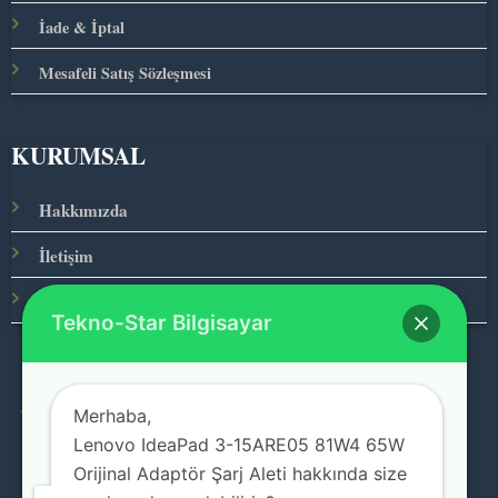
İade & İptal
Mesafeli Satış Sözleşmesi
KURUMSAL
Hakkımızda
İletişim
Ana Sayfa
Tekno-Star Bilgisayar
Merhaba,
© 2026 Teknolojinin Starı
Lenovo IdeaPad 3-15ARE05 81W4 65W
Orijinal Adaptör Şarj Aleti hakkında size