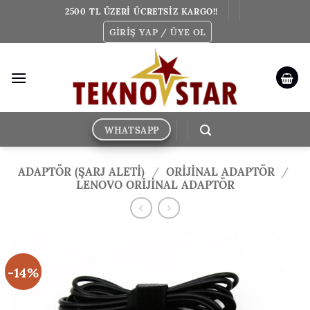
İçeriğe
2500 TL ÜZERİ ÜCRETSİZ KARGO!!
atla
GIRIŞ YAP / ÜYE OL
WHATSAPP
ADAPTÖR (ŞARJ ALETİ)
/
ORIJINAL ADAPTÖR
/
LENOVO ORIJINAL ADAPTÖR
-14%