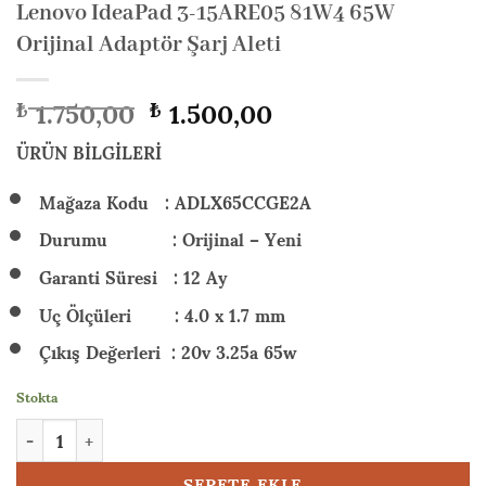
Lenovo IdeaPad 3-15ARE05 81W4 65W
Orijinal Adaptör Şarj Aleti
Orijinal
Şu
1.750,00
1.500,00
₺
₺
fiyat:
andaki
₺ 1.750,00.
fiyat:
ÜRÜN BİLGİLERİ
₺ 1.500,00.
Mağaza Kodu : ADLX65CCGE2A
Durumu : Orijinal – Yeni
Garanti Süresi : 12 Ay
Uç Ölçüleri : 4.0 x 1.7 mm
Çıkış Değerleri : 20v 3.25a 65w
Stokta
Lenovo IdeaPad 3-15ARE05 81W4 65W Orijinal Adaptör Şarj Alet
SEPETE EKLE