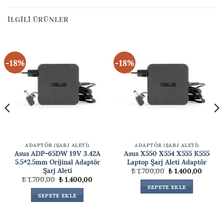
İLGILI ÜRÜNLER
-18%
-18%
ADAPTÖR (ŞARJ ALETİ)
ADAPTÖR (ŞARJ ALETİ)
Asus ADP-65DW 19V 3.42A
Asus X550 X554 X555 K555
5.5*2.5mm Orijinal Adaptör
Laptop Şarj Aleti Adaptör
Şarj Aleti
Orijinal
Şu
₺
1.700,00
₺
1.400,00
fiyat:
andaki
Orijinal
Şu
₺
1.700,00
₺
1.400,00
₺ 1.700,00.
fiyat:
i
fiyat:
andaki
SEPETE EKLE
₺ 1.400
₺ 1.700,00.
fiyat:
SEPETE EKLE
99,99.
₺ 1.400,00.