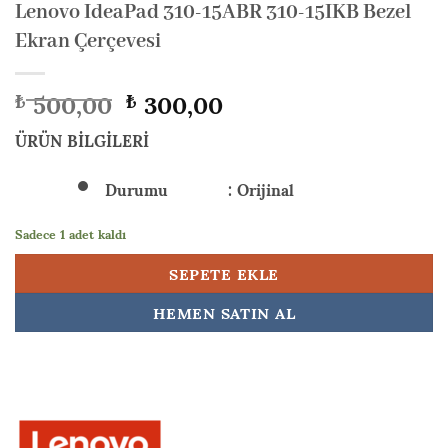
Lenovo IdeaPad 310-15ABR 310-15IKB Bezel
Ekran Çerçevesi
Orijinal
Şu
500,00
300,00
₺
₺
fiyat:
andaki
₺ 500,00.
fiyat:
ÜRÜN BİLGİLERİ
₺ 300,00.
Durumu : Orijinal
Sadece 1 adet kaldı
SEPETE EKLE
HEMEN SATIN AL