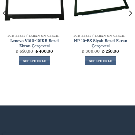
LCD BEZEL ( EKRAN ÖN ÇERÇEVE )
LCD BEZEL ( EKRAN ÖN ÇERÇEVE )
Lenovo V510-15IKB Bezel
HP 15-BS Siyah Bezel Ekran
Ekran Çerçevesi
Çerçevesi
Orijinal
Şu
Orijinal
Şu
₺
650,00
₺
400,00
₺
300,00
₺
250,00
fiyat:
andaki
fiyat:
andaki
₺ 650,00.
fiyat:
₺ 300,00.
fiyat:
SEPETE EKLE
SEPETE EKLE
00.
₺ 400,00.
₺ 250,00