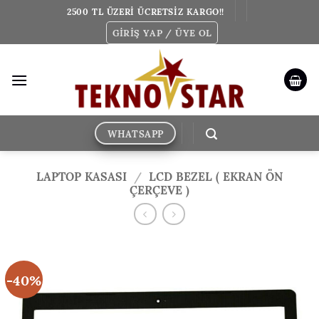
İçeriğe
2500 TL ÜZERİ ÜCRETSİZ KARGO!!
atla
GIRIŞ YAP / ÜYE OL
WHATSAPP
LAPTOP KASASI
/
LCD BEZEL ( EKRAN ÖN
ÇERÇEVE )
-40%