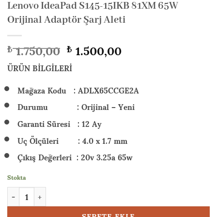
Lenovo IdeaPad S145-15IKB 81XM 65W
Orijinal Adaptör Şarj Aleti
Orijinal
Şu
1.750,00
1.500,00
₺
₺
fiyat:
andaki
₺ 1.750,00.
fiyat:
ÜRÜN BİLGİLERİ
₺ 1.500,00.
Mağaza Kodu : ADLX65CCGE2A
Durumu : Orijinal – Yeni
Garanti Süresi : 12 Ay
Uç Ölçüleri : 4.0 x 1.7 mm
Çıkış Değerleri : 20v 3.25a 65w
Stokta
Lenovo IdeaPad S145-15IKB 81XM 65W Orijinal Adaptör Şarj Alet
SEPETE EKLE