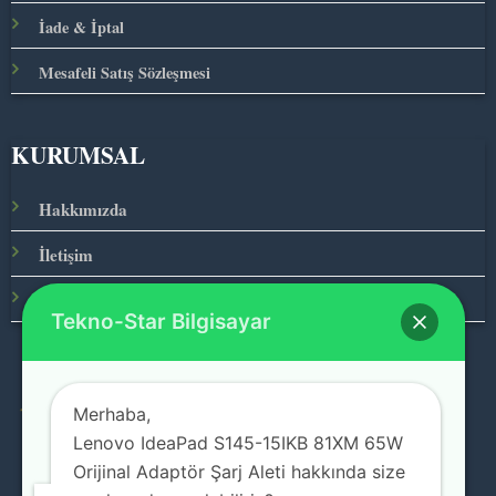
İade & İptal
Mesafeli Satış Sözleşmesi
KURUMSAL
Hakkımızda
İletişim
Ana Sayfa
Tekno-Star Bilgisayar
Merhaba,
© 2026 Teknolojinin Starı
Lenovo IdeaPad S145-15IKB 81XM 65W
Orijinal Adaptör Şarj Aleti hakkında size