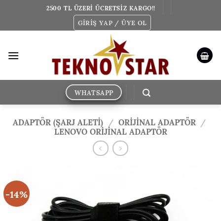
İçeriğe
2500 TL ÜZERİ ÜCRETSİZ KARGO!!
atla
GIRIŞ YAP / ÜYE OL
WHATSAPP
ADAPTÖR (ŞARJ ALETİ)
/
ORIJINAL ADAPTÖR
/
LENOVO ORIJINAL ADAPTÖR
-14%