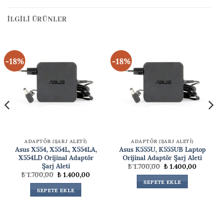
İLGILI ÜRÜNLER
-18%
-18%
ADAPTÖR (ŞARJ ALETİ)
ADAPTÖR (ŞARJ ALETİ)
Asus X554, X554L, X554LA,
Asus K555U, K555UB Laptop
X554LD Orijinal Adaptör
Orijinal Adaptör Şarj Aleti
Şarj Aleti
Orijinal
Şu
₺
1.700,00
₺
1.400,00
fiyat:
andaki
Orijinal
Şu
₺
1.700,00
₺
1.400,00
₺ 1.700,00.
fiyat:
ki
fiyat:
andaki
SEPETE EKLE
₺ 1.400
₺ 1.700,00.
fiyat:
SEPETE EKLE
00,00.
₺ 1.400,00.