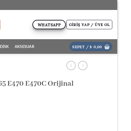
GIRIŞ YAP / ÜYE OL
WHATSAPP
SEPET /
₺
0,00
DİSK
AKSESUAR
5 E470 E470C Orijinal
i