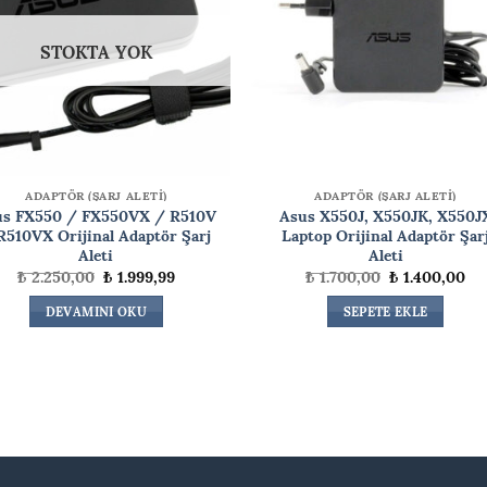
STOKTA YOK
ADAPTÖR (ŞARJ ALETİ)
ADAPTÖR (ŞARJ ALETİ)
us FX550 / FX550VX / R510V
Asus X550J, X550JK, X550J
R510VX Orijinal Adaptör Şarj
Laptop Orijinal Adaptör Şar
Aleti
Aleti
Orijinal
Şu
Orijinal
Şu
₺
2.250,00
₺
1.999,99
₺
1.700,00
₺
1.400,00
fiyat:
andaki
fiyat:
an
₺ 2.250,00.
fiyat:
₺ 1.700,00.
fiy
DEVAMINI OKU
SEPETE EKLE
₺ 1.999,99.
₺ 1