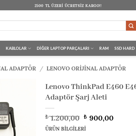
2500 TL ÜZERİ ÜCRETSİZ KARGO!!
I
KABLOLAR
DİĞER LAPTOP PARÇALARI
RAM
SSD HARD 
NAL ADAPTÖR
/
LENOVO ORIJINAL ADAPTÖR
Lenovo ThinkPad E460 E46
Adaptör Şarj Aleti
Orijinal
Şu
1.200,00
900,00
₺
₺
fiyat:
andak
₺ 1.200,00.
fiyat:
ÜRÜN BİLGİLERİ