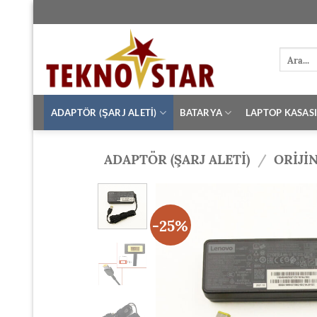
İçeriğe
atla
Ara:
ADAPTÖR (ŞARJ ALETİ)
BATARYA
LAPTOP KASAS
ADAPTÖR (ŞARJ ALETİ)
/
ORIJI
-25%