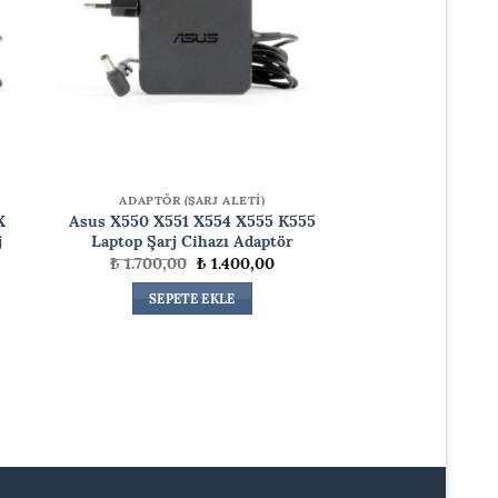
ADAPTÖR (ŞARJ ALETİ)
X
Asus X550 X551 X554 X555 K555
j
Laptop Şarj Cihazı Adaptör
Orijinal
Şu
₺
1.700,00
₺
1.400,00
fiyat:
andaki
₺ 1.700,00.
fiyat:
daki
SEPETE EKLE
₺ 1.400,00.
at:
.400,00.