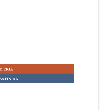
00.
nal Adaptör Şarj Aleti adet
E EKLE
SATIN AL