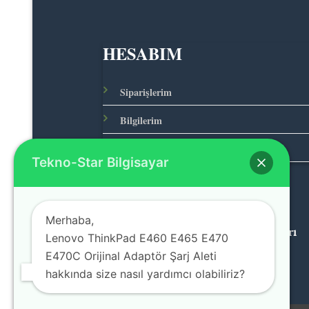
HESABIM
Siparişlerim
Bilgilerim
Adreslerim
Tekno-Star Bilgisayar
Merhaba,
© 2026 Teknolojinin Starı
Lenovo ThinkPad E460 E465 E470
E470C Orijinal Adaptör Şarj Aleti
hakkında size nasıl yardımcı olabiliriz?