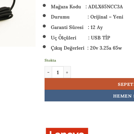
₺ 900,
Mağaza Kodu : ADLX65NCC3A
Durumu : Orijinal – Yeni
Garanti Süresi : 12 Ay
Uç Ölçüleri : USB TİP
Çıkış Değerleri : 20v 3.25a 65w
Stokta
Lenovo ThinkPad E460 E465 E470 E470C Oriji
SEPET
HEMEN 