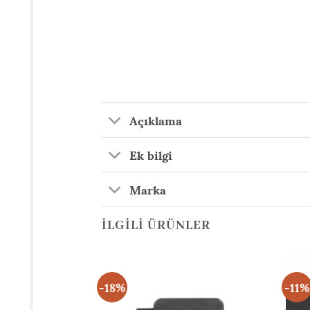
Açıklama
Ek bilgi
Marka
İLGILI ÜRÜNLER
-18%
-11%