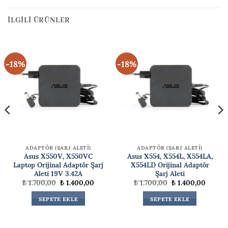
İLGILI ÜRÜNLER
-18%
-18%
ADAPTÖR (ŞARJ ALETİ)
ADAPTÖR (ŞARJ ALETİ)
Asus X550V, X550VC
Asus X554, X554L, X554LA,
Laptop Orijinal Adaptör Şarj
X554LD Orijinal Adaptör
Aleti 19V 3.42A
Şarj Aleti
ki
Orijinal
Şu
Orijinal
Şu
₺
1.700,00
₺
1.400,00
₺
1.700,00
₺
1.400,00
fiyat:
andaki
fiyat:
andaki
00,00.
₺ 1.700,00.
fiyat:
₺ 1.700,00.
fiyat:
SEPETE EKLE
SEPETE EKLE
₺ 1.400,00.
₺ 1.400