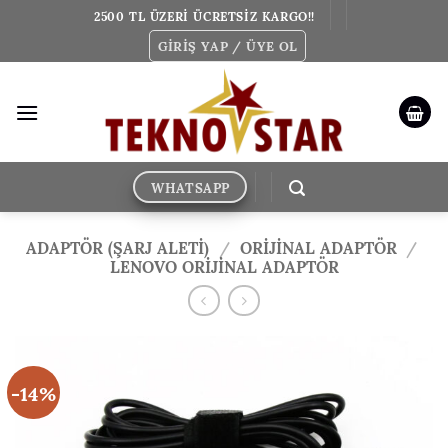
İçeriğe
2500 TL ÜZERİ ÜCRETSİZ KARGO!!
atla
GIRIŞ YAP / ÜYE OL
WHATSAPP
ADAPTÖR (ŞARJ ALETİ)
/
ORIJINAL ADAPTÖR
/
LENOVO ORIJINAL ADAPTÖR
-14%