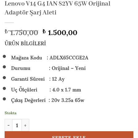
Lenovo V14 G4 IAN 82YV 65W Orijinal
Adaptör Şarj Aleti
Orijinal
Şu
1.750,00
1.500,00
₺
₺
fiyat:
andaki
₺ 1.750,00.
fiyat:
ÜRÜN BİLGİLERİ
₺ 1.500,00.
Mağaza Kodu : ADLX65CCGE2A
Durumu : Orijinal – Yeni
Garanti Süresi : 12 Ay
Uç Ölçüleri : 4.0 x 1.7 mm
Çıkış Değerleri : 20v 3.25a 65w
Stokta
Lenovo V14 G4 IAN 82YV 65W Orijinal Adaptör Şarj Aleti adet
SEPETE EKLE