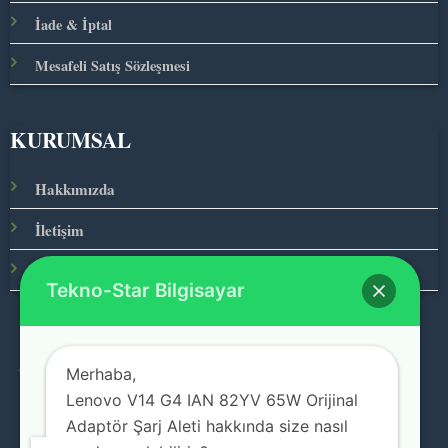
İade & İptal
Mesafeli Satış Sözleşmesi
KURUMSAL
Hakkımızda
İletişim
Ana Sayfa
Tekno-Star Bilgisayar
Merhaba,
© 2026 Teknolojinin Starı
Lenovo V14 G4 IAN 82YV 65W Orijinal
Adaptör Şarj Aleti hakkında size nasıl