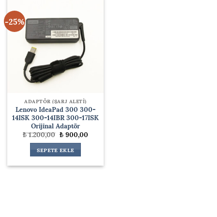
-25%
ADAPTÖR (ŞARJ ALETİ)
Lenovo IdeaPad 300 300-
14ISK 300-14IBR 300-17ISK
Orijinal Adaptör
Orijinal
Şu
₺
1.200,00
₺
900,00
fiyat:
andaki
₺ 1.200,00.
fiyat:
SEPETE EKLE
₺ 900,00.