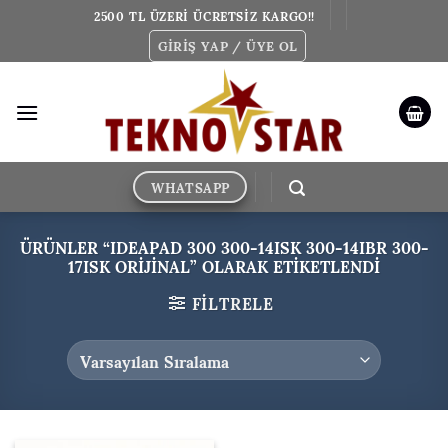
İçeriğe
2500 TL ÜZERİ ÜCRETSİZ KARGO!!
atla
GIRIŞ YAP / ÜYE OL
WHATSAPP
ÜRÜNLER “IDEAPAD 300 300-14ISK 300-14IBR 300-
17ISK ORIJINAL” OLARAK ETIKETLENDI
FILTRELE