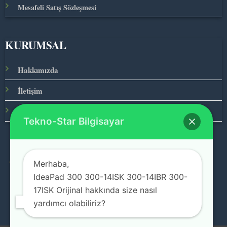
Mesafeli Satış Sözleşmesi
KURUMSAL
Hakkımızda
İletişim
Ana Sayfa
Tekno-Star Bilgisayar
Merhaba,
© 2026 Teknolojinin Starı
IdeaPad 300 300-14ISK 300-14IBR 300-
17ISK Orijinal hakkında size nasıl
yardımcı olabiliriz?