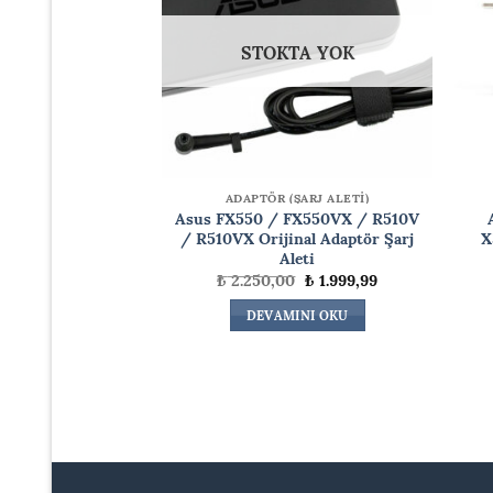
STOKTA YOK
ŞARJ ALETİ)
ADAPTÖR (ŞARJ ALETİ)
X550CA, X550CC
Asus FX550 / FX550VX / R510V
al Adaptör Şarj
/ R510VX Orijinal Adaptör Şarj
X
leti
Aleti
Orijinal
Şu
Orijinal
Şu
₺
1.400,00
₺
2.250,00
₺
1.999,99
fiyat:
andaki
fiyat:
andaki
₺ 1.700,00.
fiyat:
₺ 2.250,00.
fiyat:
TE EKLE
DEVAMINI OKU
₺ 1.400,00.
₺ 1.999,99.