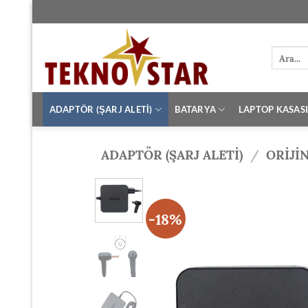
İçeriğe
atla
Ara:
ADAPTÖR (ŞARJ ALETİ)
BATARYA
LAPTOP KASAS
ADAPTÖR (ŞARJ ALETİ)
/
ORIJI
-18%