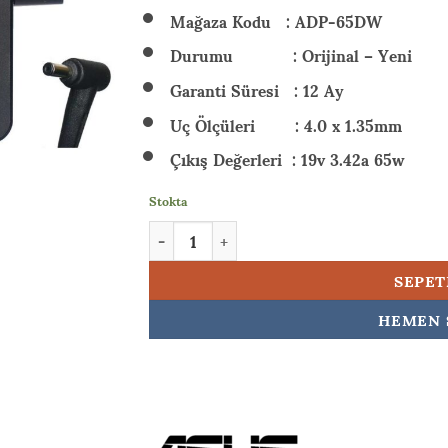
₺ 1.4
Mağaza Kodu : ADP-65DW
Durumu : Orijinal – Yeni
Garanti Süresi : 12 Ay
Uç Ölçüleri : 4.0 x 1.35mm
Çıkış Değerleri : 19v 3.42a 65w
Stokta
Asus X507, X507M, X507MA Orijinal Adaptör 
SEPET
HEMEN 