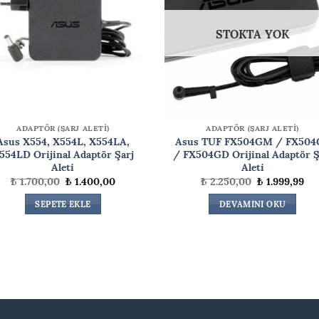
STOKTA YOK
ADAPTÖR (ŞARJ ALETİ)
ADAPTÖR (ŞARJ ALETİ)
Asus X554, X554L, X554LA,
Asus TUF FX504GM / FX504
554LD Orijinal Adaptör Şarj
/ FX504GD Orijinal Adaptör Ş
Aleti
Aleti
Orijinal
Şu
Orijinal
Şu
₺
1.700,00
₺
1.400,00
₺
2.250,00
₺
1.999,99
fiyat:
andaki
fiyat:
an
₺ 1.700,00.
fiyat:
₺ 2.250,00.
fiy
SEPETE EKLE
DEVAMINI OKU
₺ 1.400,00.
₺ 1