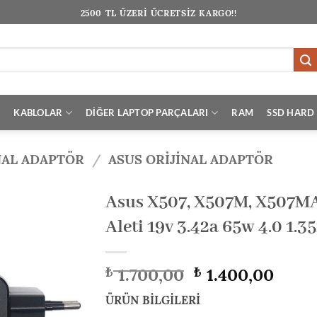
2500 TL ÜZERİ ÜCRETSİZ KARGO!!
I
KABLOLAR
DİĞER LAPTOP PARÇALARI
RAM
SSD HARD 
NAL ADAPTÖR
/
ASUS ORIJINAL ADAPTÖR
Asus X507, X507M, X507MA 
Aleti 19v 3.42a 65w 4.0 1.
Orijinal
Şu
1.700,00
1.400,00
₺
₺
fiyat:
anda
₺ 1.700,00.
fiyat:
ÜRÜN BİLGİLERİ