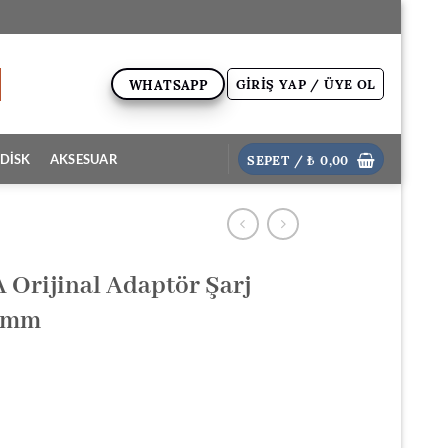
GIRIŞ YAP / ÜYE OL
WHATSAPP
SEPET /
₺
0,00
DİSK
AKSESUAR
Orijinal Adaptör Şarj
35mm
ki