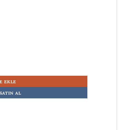
00,00.
Şarj Aleti 19v 3.42a 65w 4.0 1.35mm adet
E EKLE
SATIN AL