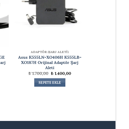
ADAPTÖR (ŞARJ ALETİ)
GE
Asus K555LN-XO406H K555LB-
arj
XO187H Orijinal Adaptör Şarj
Aleti
Orijinal
Şu
₺
1.700,00
₺
1.400,00
daki
fiyat:
andaki
at:
₺ 1.700,00.
fiyat:
SEPETE EKLE
.999,99.
₺ 1.400,00.