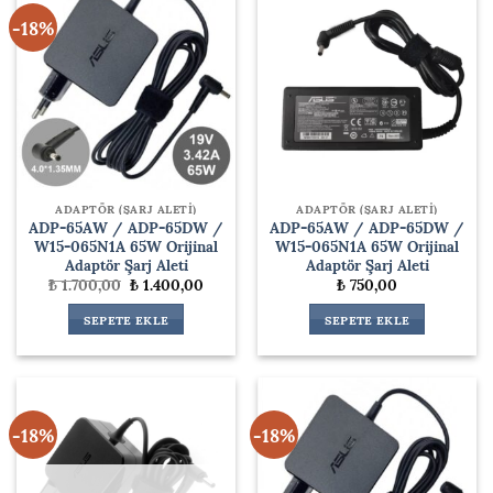
-18%
ADAPTÖR (ŞARJ ALETİ)
ADAPTÖR (ŞARJ ALETİ)
ADP-65AW / ADP-65DW /
ADP-65AW / ADP-65DW /
W15-065N1A 65W Orijinal
W15-065N1A 65W Orijinal
Adaptör Şarj Aleti
Adaptör Şarj Aleti
Orijinal
Şu
₺
1.700,00
₺
1.400,00
₺
750,00
fiyat:
andaki
₺ 1.700,00.
fiyat:
SEPETE EKLE
SEPETE EKLE
₺ 1.400,00.
-18%
-18%