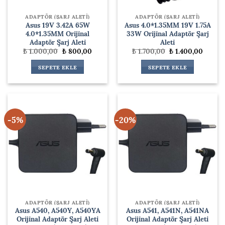
ADAPTÖR (ŞARJ ALETİ)
ADAPTÖR (ŞARJ ALETİ)
Asus 19V 3.42A 65W
Asus 4.0*1.35MM 19V 1.75A
4.0*1.35MM Orijinal
33W Orijinal Adaptör Şarj
Adaptör Şarj Aleti
Aleti
Orijinal
Şu
Orijinal
Şu
₺
1.000,00
₺
800,00
₺
1.700,00
₺
1.400,00
fiyat:
andaki
fiyat:
andaki
₺ 1.000,00.
fiyat:
₺ 1.700,00.
fiyat:
SEPETE EKLE
SEPETE EKLE
₺ 800,00.
₺ 1.400
-5%
-20%
ADAPTÖR (ŞARJ ALETİ)
ADAPTÖR (ŞARJ ALETİ)
Asus A540, A540Y, A540YA
Asus A541, A541N, A541NA
Orijinal Adaptör Şarj Aleti
Orijinal Adaptör Şarj Aleti