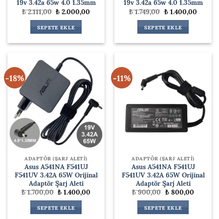
19v 3.42a 65w 4.0 1.35mm
19v 3.42a 65w 4.0 1.35mm
Orijinal
Şu
Orijinal
Şu
₺
2.111,00
₺
2.000,00
₺
1.749,00
₺
1.400,00
fiyat:
andaki
fiyat:
andaki
₺ 2.111,00.
fiyat:
₺ 1.749,00.
fiyat:
SEPETE EKLE
SEPETE EKLE
₺ 2.000,00.
₺ 1.400
-18%
-11%
ADAPTÖR (ŞARJ ALETİ)
ADAPTÖR (ŞARJ ALETİ)
Asus A541NA F541UJ
Asus A541NA F541UJ
F541UV 3.42A 65W Orijinal
F541UV 3.42A 65W Orijinal
Adaptör Şarj Aleti
Adaptör Şarj Aleti
Orijinal
Şu
Orijinal
Şu
₺
1.700,00
₺
1.400,00
₺
900,00
₺
800,00
fiyat:
andaki
fiyat:
andaki
₺ 1.700,00.
fiyat:
₺ 900,00.
fiyat:
SEPETE EKLE
SEPETE EKLE
₺ 1.400,00.
₺ 800,0