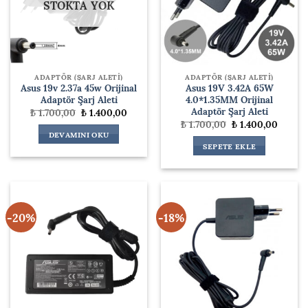
STOKTA YOK
ADAPTÖR (ŞARJ ALETİ)
ADAPTÖR (ŞARJ ALETİ)
Asus 19v 2.37a 45w Orijinal
Asus 19V 3.42A 65W
Adaptör Şarj Aleti
4.0*1.35MM Orijinal
Adaptör Şarj Aleti
Orijinal
Şu
₺
1.700,00
₺
1.400,00
fiyat:
andaki
Orijinal
Şu
₺
1.700,00
₺
1.400,00
₺ 1.700,00.
fiyat:
fiyat:
andaki
DEVAMINI OKU
₺ 1.400,00.
₺ 1.700,00.
fiyat:
SEPETE EKLE
₺ 1.400
-20%
-18%