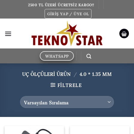
İçeriğe
2500 TL ÜZERİ ÜCRETSİZ KARGO!!
atla
GIRIŞ YAP / ÜYE OL
WHATSAPP
UÇ ÖLÇÜLERI ÜRÜN
/
4.0 * 1.35 MM
FILTRELE