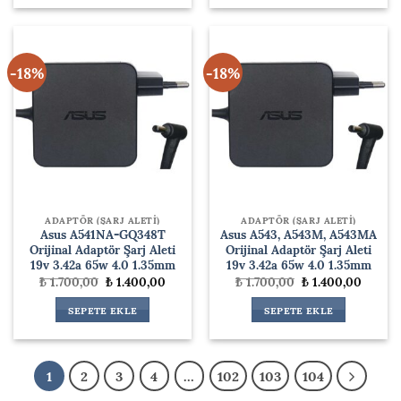
-18%
-18%
ADAPTÖR (ŞARJ ALETİ)
ADAPTÖR (ŞARJ ALETİ)
Asus A541NA-GQ348T
Asus A543, A543M, A543MA
Orijinal Adaptör Şarj Aleti
Orijinal Adaptör Şarj Aleti
19v 3.42a 65w 4.0 1.35mm
19v 3.42a 65w 4.0 1.35mm
Orijinal
Şu
Orijinal
Şu
₺
1.700,00
₺
1.400,00
₺
1.700,00
₺
1.400,00
fiyat:
andaki
fiyat:
andaki
₺ 1.700,00.
fiyat:
₺ 1.700,00.
fiyat:
SEPETE EKLE
SEPETE EKLE
₺ 1.400,00.
₺ 1.400
1
2
3
4
…
102
103
104