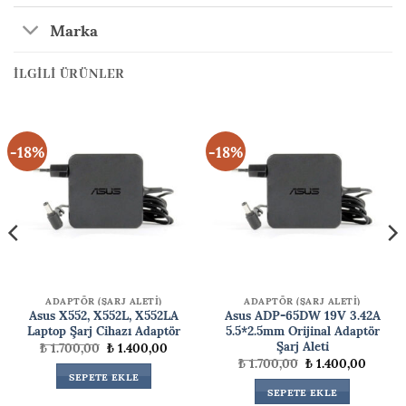
Marka
İLGILI ÜRÜNLER
-18%
-18%
ADAPTÖR (ŞARJ ALETİ)
ADAPTÖR (ŞARJ ALETİ)
Asus X552, X552L, X552LA
Asus ADP-65DW 19V 3.42A
Laptop Şarj Cihazı Adaptör
5.5*2.5mm Orijinal Adaptör
Şarj Aleti
Orijinal
Şu
₺
1.700,00
₺
1.400,00
fiyat:
andaki
Orijinal
Şu
₺
1.700,00
₺
1.400,00
₺ 1.700,00.
fiyat:
ki
fiyat:
andaki
SEPETE EKLE
₺ 1.400,00.
₺ 1.700,00.
fiyat:
SEPETE EKLE
00,00.
₺ 1.400