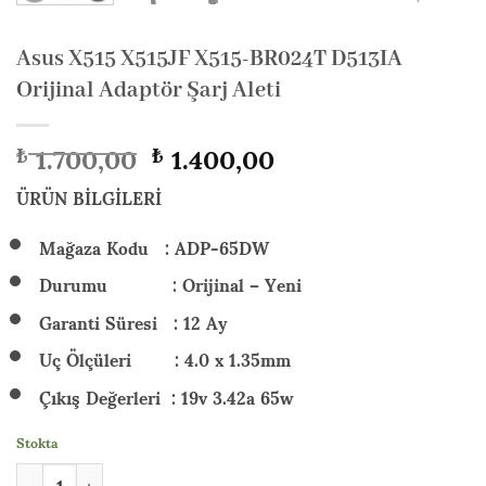
Asus X515 X515JF X515-BR024T D513IA
Orijinal Adaptör Şarj Aleti
Orijinal
Şu
1.700,00
1.400,00
₺
₺
fiyat:
andaki
₺ 1.700,00.
fiyat:
ÜRÜN BİLGİLERİ
₺ 1.400,00.
Mağaza Kodu : ADP-65DW
Durumu : Orijinal – Yeni
Garanti Süresi : 12 Ay
Uç Ölçüleri : 4.0 x 1.35mm
Çıkış Değerleri : 19v 3.42a 65w
Stokta
Asus X515 X515JF X515-BR024T D513IA Orijinal Adaptör Şarj Ale