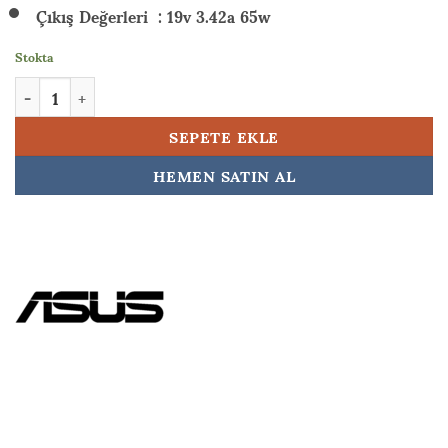
Çıkış Değerleri : 19v 3.42a 65w
Stokta
Asus X515EA-BQ1830W23 Orijinal Adaptör Şarj Aleti 19v 3.42a 
SEPETE EKLE
HEMEN SATIN AL