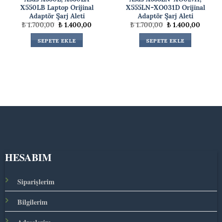
X550LB Laptop Orijinal
X555LN-XO031D Orijinal
Adaptör Şarj Aleti
Adaptör Şarj Aleti
ki
Orijinal
Şu
Orijinal
Şu
₺
1.700,00
₺
1.400,00
₺
1.700,00
₺
1.400,00
fiyat:
andaki
fiyat:
andaki
00,00.
₺ 1.700,00.
fiyat:
₺ 1.700,00.
fiyat:
SEPETE EKLE
SEPETE EKLE
₺ 1.400,00.
₺ 1.400
HESABIM
Siparişlerim
Bilgilerim