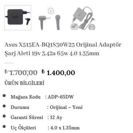
Asus X515EA-BQ1830W23 Orijinal Adaptör
Şarj Aleti 19v 3.42a 65w 4.0 1.35mm
Orijinal
Şu
1.700,00
1.400,00
₺
₺
fiyat:
andaki
₺ 1.700,00.
fiyat:
ÜRÜN BİLGİLERİ
₺ 1.400,00.
Mağaza Kodu : ADP-65DW
Durumu : Orijinal – Yeni
Garanti Süresi : 12 Ay
Uç Ölçüleri : 4.0 x 1.35mm