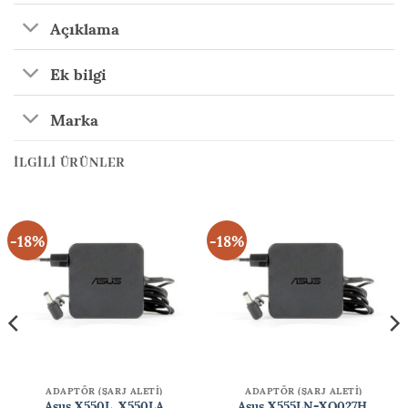
Açıklama
Ek bilgi
Marka
İLGILI ÜRÜNLER
-18%
-18%
ADAPTÖR (ŞARJ ALETİ)
ADAPTÖR (ŞARJ ALETİ)
Asus X550L, X550LA
Asus X555LN-XO027H,