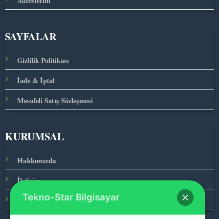
Adreslerim
SAYFALAR
Gizlilik Politikası
İade & İptal
Mesafeli Satış Sözleşmesi
KURUMSAL
Hakkımızda
İletişim
Tekno-Star Bilgisayar
Ana Sayfa