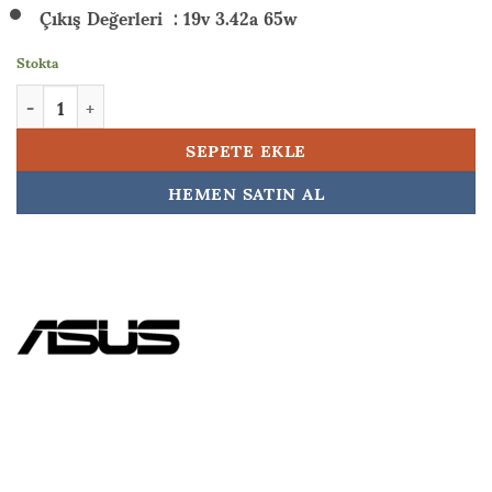
Çıkış Değerleri : 19v 3.42a 65w
Stokta
Asus X543MA-DM1205 Orijinal Adaptör Şarj Aleti 19v 3.42a 65w
SEPETE EKLE
HEMEN SATIN AL