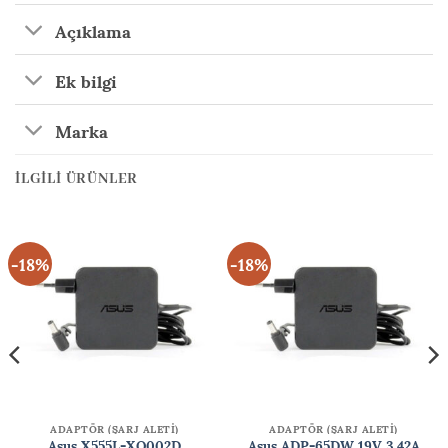
Açıklama
Ek bilgi
Marka
İLGILI ÜRÜNLER
-18%
-18%
ADAPTÖR (ŞARJ ALETİ)
ADAPTÖR (ŞARJ ALETİ)
Asus X555L-XO002D
Asus ADP-65DW 19V 3.42A