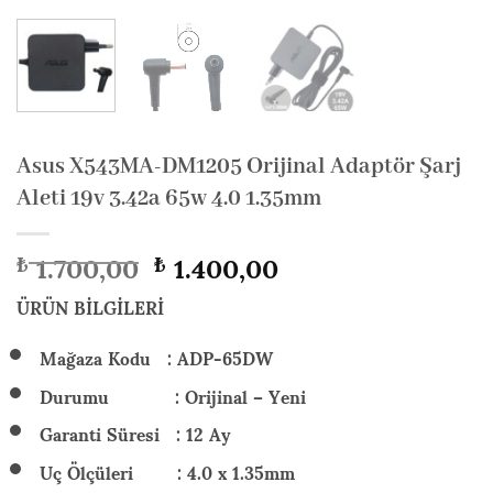
Asus X543MA-DM1205 Orijinal Adaptör Şarj
Aleti 19v 3.42a 65w 4.0 1.35mm
Orijinal
Şu
1.700,00
1.400,00
₺
₺
fiyat:
andaki
₺ 1.700,00.
fiyat:
ÜRÜN BİLGİLERİ
₺ 1.400,00.
Mağaza Kodu : ADP-65DW
Durumu : Orijinal – Yeni
Garanti Süresi : 12 Ay
Uç Ölçüleri : 4.0 x 1.35mm