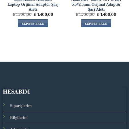
Laptop Orijinal Adaptör Şarj
5.5*2.5mm Orijinal Adaptör
Aleti
Şarj Aleti
ki
Orijinal
Şu
Orijinal
Şu
₺
1.700,00
₺
1.400,00
₺
1.700,00
₺
1.400,00
fiyat:
andaki
fiyat:
andaki
00,00.
₺ 1.700,00.
fiyat:
₺ 1.700,00.
fiyat:
SEPETE EKLE
SEPETE EKLE
₺ 1.400,00.
₺ 1.400
HESABIM
Siparişlerim
Bilgilerim